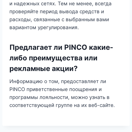
и надежных сетях. Тем не менее, всегда
проверяйте период вывода средств и
расходы, связанные с выбранным вами
вариантом урегулирования.
Предлагает ли PINCO какие-
либо преимущества или
рекламные акции?
Информацию о том, предоставляет ли
PINCO приветственные поощрения и
программы лояльности, можно узнать в
соответствующей группе на их веб-сайте.