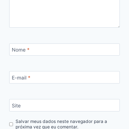
Nome
*
E-mail
*
Site
Salvar meus dados neste navegador para a
próxima vez que eu comentar.