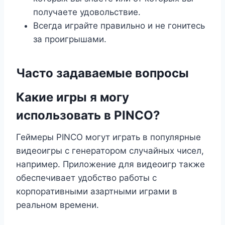
получаете удовольствие.
Всегда играйте правильно и не гонитесь
за проигрышами.
Часто задаваемые вопросы
Какие игры я могу
использовать в PINCO?
Геймеры PINCO могут играть в популярные
видеоигры с генератором случайных чисел,
например. Приложение для видеоигр также
обеспечивает удобство работы с
корпоративными азартными играми в
реальном времени.