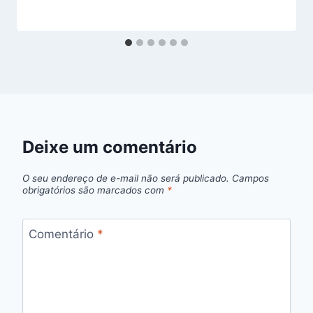
Deixe um comentário
O seu endereço de e-mail não será publicado.
Campos
obrigatórios são marcados com
*
Comentário
*