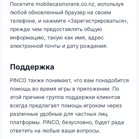
Посетите mobilecasinorank.co.nz, используя
любой обновленный браузер на своем
телефоне, и нажмите «Зарегистрироваться»,
прежде чем предоставлять общую
информацию, такую ​​​​как имя, адрес
электронной почты и дату рождения.
Поддержка
PINCO также понимает, что вам понадобится
помощь во время игры в приложении. По
этой причине группа поддержки клиентов
всегда предлагает помощь игрокам через
различные удобные для частных лиц
платформы. PINCO, безусловно, будет рада
ответить на любые ваши вопросы.