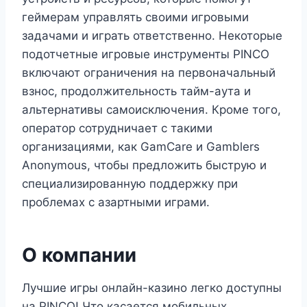
геймерам управлять своими игровыми
задачами и играть ответственно. Некоторые
подотчетные игровые инструменты PINCO
включают ограничения на первоначальный
взнос, продолжительность тайм-аута и
альтернативы самоисключения. Кроме того,
оператор сотрудничает с такими
организациями, как GamCare и Gamblers
Anonymous, чтобы предложить быструю и
специализированную поддержку при
проблемах с азартными играми.
О компании
Лучшие игры онлайн-казино легко доступны
на PINCO! Что касается мобильных