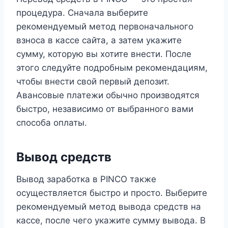
процедура. Сначала выберите
рекомендуемый метод первоначального
взноса в кассе сайта, а затем укажите
сумму, которую вы хотите внести. После
этого следуйте подробным рекомендациям,
чтобы внести свой первый депозит.
Авансовые платежи обычно производятся
быстро, независимо от выбранного вами
способа оплаты.
Вывод средств
Вывод заработка в PINCO также
осуществляется быстро и просто. Выберите
рекомендуемый метод вывода средств на
кассе, после чего укажите сумму вывода. В