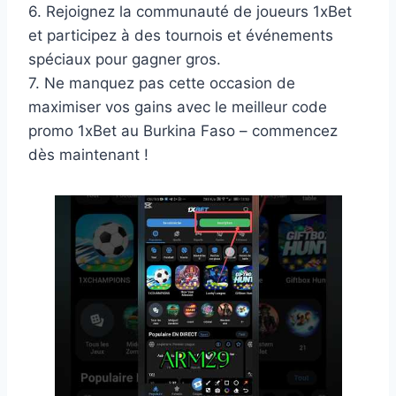
6. Rejoignez la communauté de joueurs 1xBet
et participez à des tournois et événements
spéciaux pour gagner gros.
7. Ne manquez pas cette occasion de
maximiser vos gains avec le meilleur code
promo 1xBet au Burkina Faso – commencez
dès maintenant !