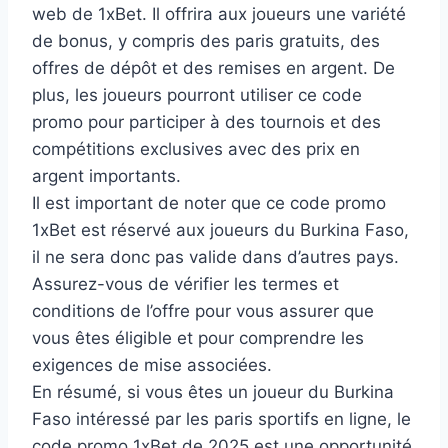
web de 1xBet. Il offrira aux joueurs une variété
de bonus, y compris des paris gratuits, des
offres de dépôt et des remises en argent. De
plus, les joueurs pourront utiliser ce code
promo pour participer à des tournois et des
compétitions exclusives avec des prix en
argent importants.
Il est important de noter que ce code promo
1xBet est réservé aux joueurs du Burkina Faso,
il ne sera donc pas valide dans d’autres pays.
Assurez-vous de vérifier les termes et
conditions de l’offre pour vous assurer que
vous êtes éligible et pour comprendre les
exigences de mise associées.
En résumé, si vous êtes un joueur du Burkina
Faso intéressé par les paris sportifs en ligne, le
code promo 1xBet de 2025 est une opportunité