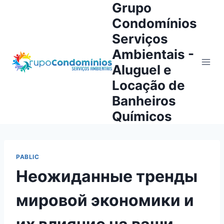
Grupo
Pular
para
Condomínios
o
Serviços
Conteúdo
Ambientais -
Aluguel e
Locação de
Banheiros
Químicos
PABLIC
Неожиданные тренды
мировой экономики и