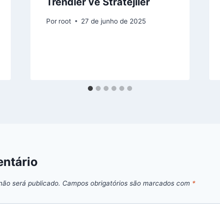
Trendler ve Stratejiler
Por
root
27 de junho de 2025
ntário
não será publicado.
Campos obrigatórios são marcados com
*