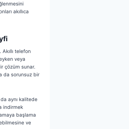
eğlenmesini
ları akıllıca
yfi
Akıllı telefon
deyken veya
bir çözüm sunar.
a da sorunsuz bir
 da aynı kalitede
ma indirmek
ynamaya başlama
debilmesine ve