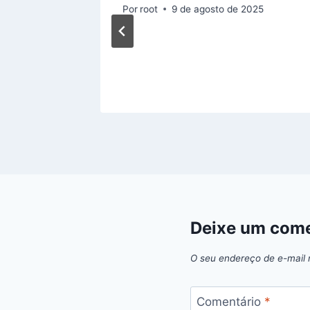
Por
root
9 de agosto de 2025
2025
Deixe um come
O seu endereço de e-mail 
Comentário
*