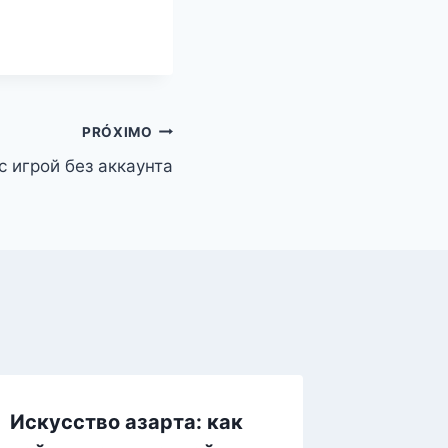
PRÓXIMO
с игрой без аккаунта
Искусство азарта: как
Innovat