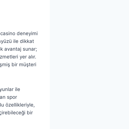
r casino deneyimi
ayüzü ile dikkat
ok avantaj sunar;
metleri yer alır.
şmiş bir müşteri
unlar ile
dan spor
 özellikleriyle,
irebileceği bir