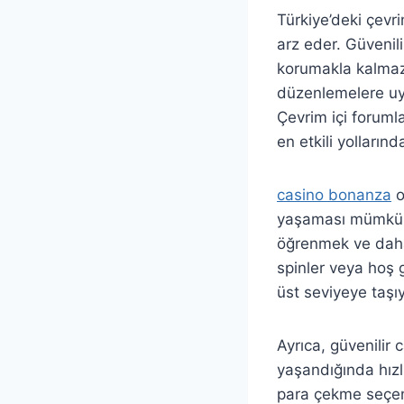
Türkiye’deki çevr
arz eder. Güvenilir
korumakla kalmaz,
düzenlemelere uygu
Çevrim içi foruml
en etkili yollarında
casino bonanza
o
yaşaması mümkündü
öğrenmek ve daha
spinler veya hoş g
üst seviyeye taşıy
Ayrıca, güvenilir 
yaşandığında hızlı
para çekme seçene