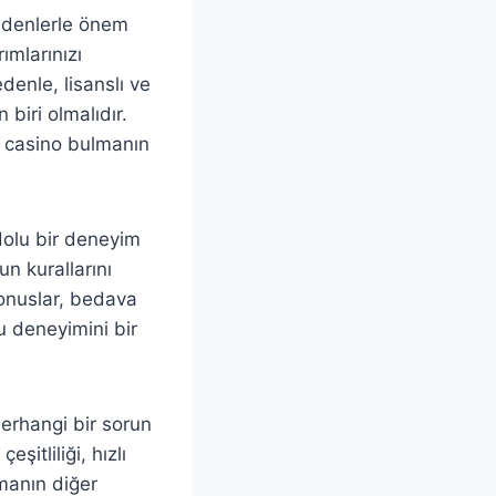
nedenlerle önem
rımlarınızı
enle, lisanslı ve
biri olmalıdır.
ir casino bulmanın
dolu bir deneyim
n kurallarını
onuslar, bedava
cu deneyimini bir
herhangi bir sorun
itliliği, hızlı
manın diğer