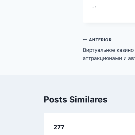
“`
Navegação
ANTERIOR
Виртуальное казино
de
аттракционами и а
Post
Posts Similares
ive into
277