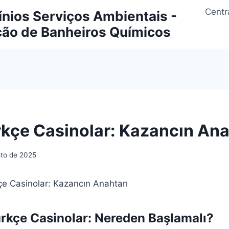
Centr
ios Serviços Ambientais -
ção de Banheiros Químicos
ürkçe Casinolar: Kazancın Ana
sto de 2025
kçe Casinolar: Kazancın Anahtarı
ürkçe Casinolar: Nereden Başlamalı?