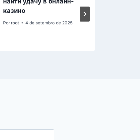
найти удачу в онлайн-
Strateg
казино
Most of
Market
Por
root
4 de setembro de 2025
Por
root