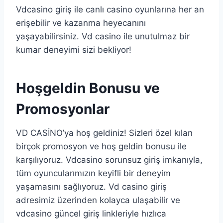
Vdcasino giriş ile canlı casino oyunlarına her an
erişebilir ve kazanma heyecanını
yaşayabilirsiniz. Vd casino ile unutulmaz bir
kumar deneyimi sizi bekliyor!
Hoşgeldin Bonusu ve
Promosyonlar
VD CASİNO’ya hoş geldiniz! Sizleri özel kılan
birçok promosyon ve hoş geldin bonusu ile
karşılıyoruz. Vdcasino sorunsuz giriş imkanıyla,
tüm oyuncularımızın keyifli bir deneyim
yaşamasını sağlıyoruz. Vd casino giriş
adresimiz üzerinden kolayca ulaşabilir ve
vdcasino güncel giriş linkleriyle hızlıca