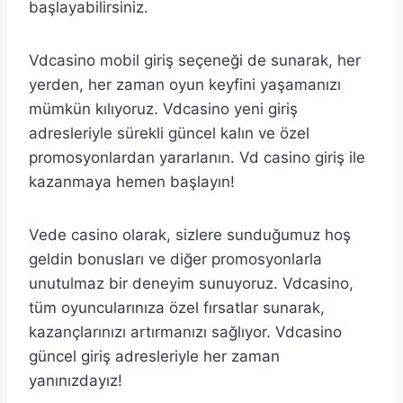
başlayabilirsiniz.
Vdcasino mobil giriş seçeneği de sunarak, her
yerden, her zaman oyun keyfini yaşamanızı
mümkün kılıyoruz. Vdcasino yeni giriş
adresleriyle sürekli güncel kalın ve özel
promosyonlardan yararlanın. Vd casino giriş ile
kazanmaya hemen başlayın!
Vede casino olarak, sizlere sunduğumuz hoş
geldin bonusları ve diğer promosyonlarla
unutulmaz bir deneyim sunuyoruz. Vdcasino,
tüm oyuncularınıza özel fırsatlar sunarak,
kazançlarınızı artırmanızı sağlıyor. Vdcasino
güncel giriş adresleriyle her zaman
yanınızdayız!