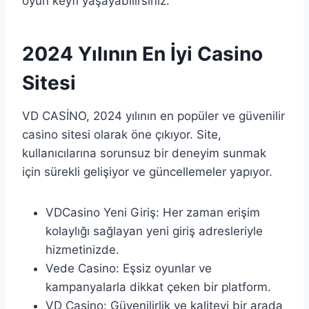
oyun keyfi yaşayabilirsiniz.
2024 Yılının En İyi Casino
Sitesi
VD CASİNO, 2024 yılının en popüler ve güvenilir
casino sitesi olarak öne çıkıyor. Site,
kullanıcılarına sorunsuz bir deneyim sunmak
için sürekli gelişiyor ve güncellemeler yapıyor.
VDCasino Yeni Giriş: Her zaman erişim
kolaylığı sağlayan yeni giriş adresleriyle
hizmetinizde.
Vede Casino: Eşsiz oyunlar ve
kampanyalarla dikkat çeken bir platform.
VD Casino: Güvenilirlik ve kaliteyi bir arada