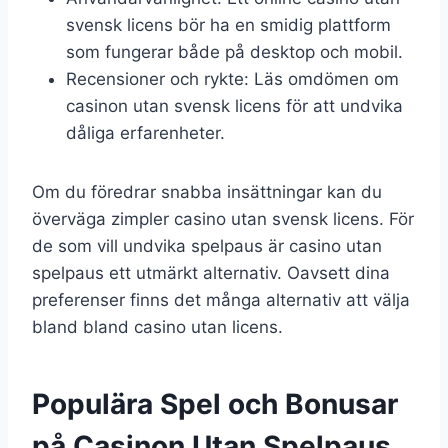
svensk licens bör ha en smidig plattform
som fungerar både på desktop och mobil.
Recensioner och rykte: Läs omdömen om
casinon utan svensk licens för att undvika
dåliga erfarenheter.
Om du föredrar snabba insättningar kan du
överväga zimpler casino utan svensk licens. För
de som vill undvika spelpaus är casino utan
spelpaus ett utmärkt alternativ. Oavsett dina
preferenser finns det många alternativ att välja
bland bland casino utan licens.
Populära Spel och Bonusar
på Casinon Utan Spelpaus