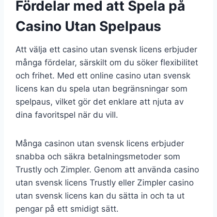
Fördelar med att Spela på
Casino Utan Spelpaus
Att välja ett casino utan svensk licens erbjuder
många fördelar, särskilt om du söker flexibilitet
och frihet. Med ett online casino utan svensk
licens kan du spela utan begränsningar som
spelpaus, vilket gör det enklare att njuta av
dina favoritspel när du vill.
Många casinon utan svensk licens erbjuder
snabba och säkra betalningsmetoder som
Trustly och Zimpler. Genom att använda casino
utan svensk licens Trustly eller Zimpler casino
utan svensk licens kan du sätta in och ta ut
pengar på ett smidigt sätt.