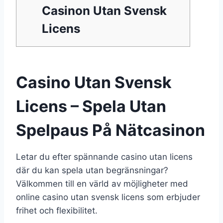
Casinon Utan Svensk
Licens
Casino Utan Svensk
Licens – Spela Utan
Spelpaus På Nätcasinon
Letar du efter spännande casino utan licens
där du kan spela utan begränsningar?
Välkommen till en värld av möjligheter med
online casino utan svensk licens som erbjuder
frihet och flexibilitet.