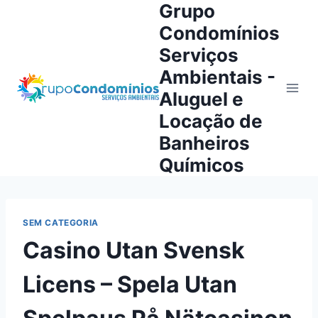
Grupo
Pular
para
Condomínios
o
Serviços
Conteúdo
Ambientais -
Aluguel e
Locação de
Banheiros
Químicos
SEM CATEGORIA
Casino Utan Svensk
Licens – Spela Utan