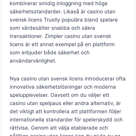
kombinerar smidig inloggning med höga
säkerhetsstandarder. Likaså är casino utan
svensk licens Trustly populära bland spelare
som värdesätter snabba och säkra
transaktioner. Zimpler casino utan svensk
licens är ett annat exempel på en plattform
som erbjuder både säkerhet och
användarvänlighet.
Nya casino utan svensk licens introducerar ofta
innovativa säkerhetslösningar och moderna
spelupplevelser. Oavsett om du väljer ett
casino utan spelpaus eller andra alternativ, är
det viktigt att kontrollera att plattformen följer
internationella standarder för spelerskydd och
rättvisa. Genom att välja etablerade och
pålitliga casino utan licens kan du njuta av en