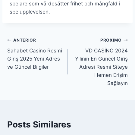
spelare som värdesätter frihet och mångfald i
spelupplevelsen.
Navegação
ANTERIOR
PRÓXIMO
Sahabet Casino Resmi
VD CASİNO 2024
de
Giriş 2025 Yeni Adres
Yılının En Güncel Giriş
Post
ve Güncel Bilgiler
Adresi Resmi Siteye
Hemen Erişim
Sağlayın
Posts Similares