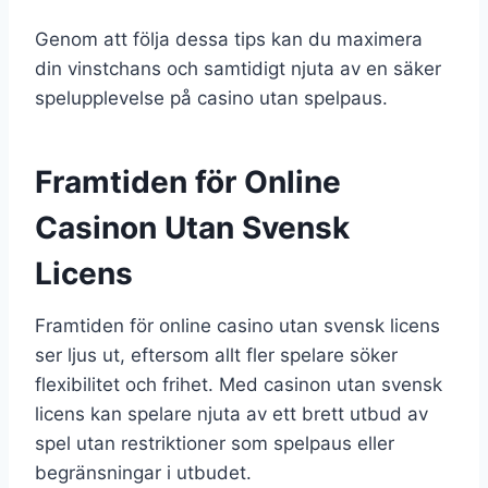
Genom att följa dessa tips kan du maximera
din vinstchans och samtidigt njuta av en säker
spelupplevelse på casino utan spelpaus.
Framtiden för Online
Casinon Utan Svensk
Licens
Framtiden för online casino utan svensk licens
ser ljus ut, eftersom allt fler spelare söker
flexibilitet och frihet. Med casinon utan svensk
licens kan spelare njuta av ett brett utbud av
spel utan restriktioner som spelpaus eller
begränsningar i utbudet.