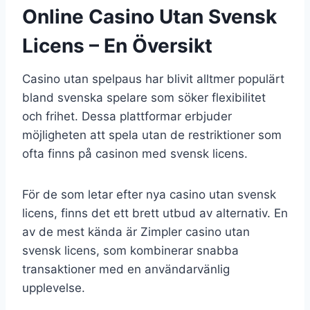
Online Casino Utan Svensk
Licens – En Översikt
Casino utan spelpaus har blivit alltmer populärt
bland svenska spelare som söker flexibilitet
och frihet. Dessa plattformar erbjuder
möjligheten att spela utan de restriktioner som
ofta finns på casinon med svensk licens.
För de som letar efter nya casino utan svensk
licens, finns det ett brett utbud av alternativ. En
av de mest kända är Zimpler casino utan
svensk licens, som kombinerar snabba
transaktioner med en användarvänlig
upplevelse.