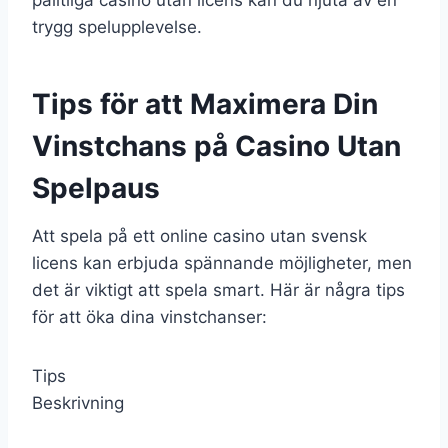
trygg spelupplevelse.
Tips för att Maximera Din
Vinstchans på Casino Utan
Spelpaus
Att spela på ett online casino utan svensk
licens kan erbjuda spännande möjligheter, men
det är viktigt att spela smart. Här är några tips
för att öka dina vinstchanser:
Tips
Beskrivning