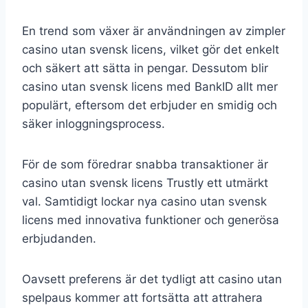
En trend som växer är användningen av zimpler
casino utan svensk licens, vilket gör det enkelt
och säkert att sätta in pengar. Dessutom blir
casino utan svensk licens med BankID allt mer
populärt, eftersom det erbjuder en smidig och
säker inloggningsprocess.
För de som föredrar snabba transaktioner är
casino utan svensk licens Trustly ett utmärkt
val. Samtidigt lockar nya casino utan svensk
licens med innovativa funktioner och generösa
erbjudanden.
Oavsett preferens är det tydligt att casino utan
spelpaus kommer att fortsätta att attrahera