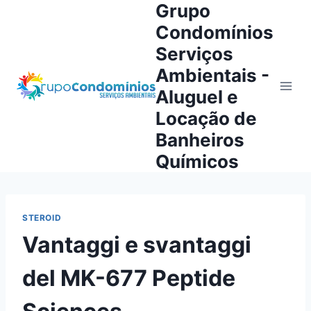
Grupo
Pular
para
Condomínios
o
Serviços
Conteúdo
Ambientais -
Aluguel e
Locação de
Banheiros
Químicos
STEROID
Vantaggi e svantaggi
del MK-677 Peptide