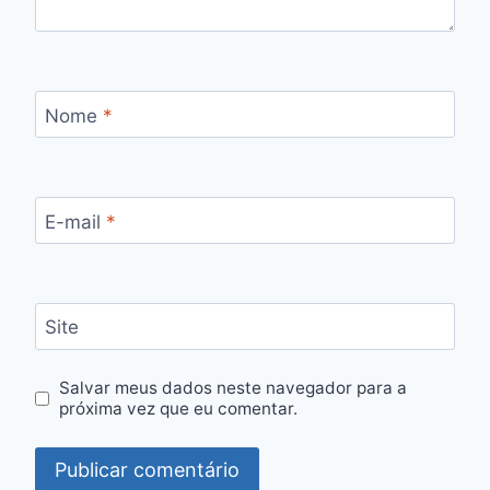
Nome
*
E-mail
*
Site
Salvar meus dados neste navegador para a
próxima vez que eu comentar.