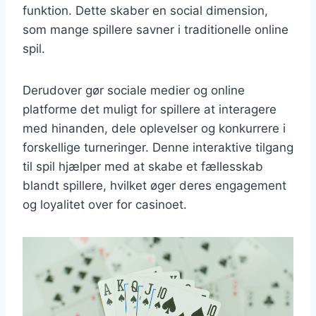
funktion. Dette skaber en social dimension,
som mange spillere savner i traditionelle online
spil.
Derudover gør sociale medier og online
platforme det muligt for spillere at interagere
med hinanden, dele oplevelser og konkurrere i
forskellige turneringer. Denne interaktive tilgang
til spil hjælper med at skabe et fællesskab
blandt spillere, hvilket øger deres engagement
og loyalitet over for casinoet.