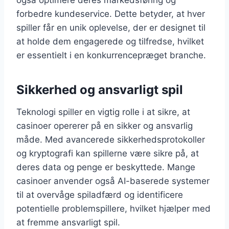
forbedre kundeservice. Dette betyder, at hver
spiller får en unik oplevelse, der er designet til
at holde dem engagerede og tilfredse, hvilket
er essentielt i en konkurrencepræget branche.
Sikkerhed og ansvarligt spil
Teknologi spiller en vigtig rolle i at sikre, at
casinoer opererer på en sikker og ansvarlig
måde. Med avancerede sikkerhedsprotokoller
og kryptografi kan spillerne være sikre på, at
deres data og penge er beskyttede. Mange
casinoer anvender også AI-baserede systemer
til at overvåge spiladfærd og identificere
potentielle problemspillere, hvilket hjælper med
at fremme ansvarligt spil.