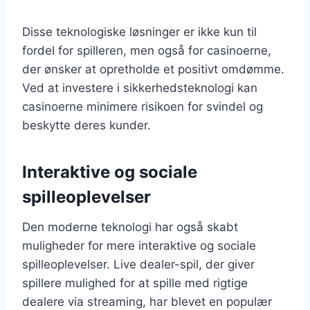
Disse teknologiske løsninger er ikke kun til
fordel for spilleren, men også for casinoerne,
der ønsker at opretholde et positivt omdømme.
Ved at investere i sikkerhedsteknologi kan
casinoerne minimere risikoen for svindel og
beskytte deres kunder.
Interaktive og sociale
spilleoplevelser
Den moderne teknologi har også skabt
muligheder for mere interaktive og sociale
spilleoplevelser. Live dealer-spil, der giver
spillere mulighed for at spille med rigtige
dealere via streaming, har blevet en populær