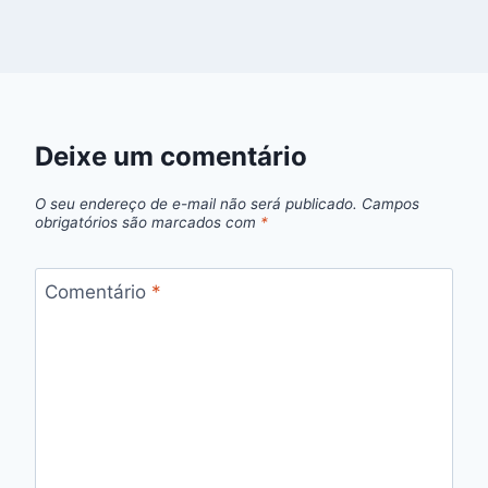
Deixe um comentário
O seu endereço de e-mail não será publicado.
Campos
obrigatórios são marcados com
*
Comentário
*