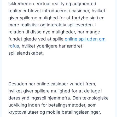
sikkerheden. Virtual reality og augmented
reality er blevet introduceret i casinoer, hvilket
giver spillerne mulighed for at fordybe sig i en
mere realistisk og interaktiv spilleverden. I
relation til disse nye muligheder, har mange
fundet glæde ved at spille
online spil uden om
rofus
, hvilket yderligere har ændret
spillelandskabet.
Desuden har online casinoer vundet frem,
hvilket giver spillere mulighed for at deltage i
deres yndlingsspil hjemmefra. Den teknologiske
udvikling inden for betalingsmetoder, som
kryptovalutaer og mobile betalingsløsninger,