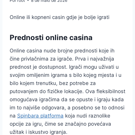
Por
root
8 de maio de 2026
Online ili kopneni casin gdje je bolje igrati
Prednosti online casina
Online casina nude brojne prednosti koje ih
čine privlačnima za igrače. Prva i najvažnija
prednost je dostupnost. Igrači mogu uživati u
svojim omiljenim igrama s bilo kojeg mjesta i u
bilo kojem trenutku, bez potrebe za
putovanjem do fizičke lokacije. Ova fleksibilnost
omogućava igračima da se opuste i igraju kada
im to najviše odgovara, a posebno se to odnosi
na
Spinbara platforma
koja nudi raznolike
opcije za igru, čime se značajno povećava
užitak i iskustvo igranja.