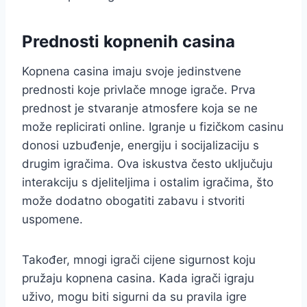
Prednosti kopnenih casina
Kopnena casina imaju svoje jedinstvene
prednosti koje privlače mnoge igrače. Prva
prednost je stvaranje atmosfere koja se ne
može replicirati online. Igranje u fizičkom casinu
donosi uzbuđenje, energiju i socijalizaciju s
drugim igračima. Ova iskustva često uključuju
interakciju s djeliteljima i ostalim igračima, što
može dodatno obogatiti zabavu i stvoriti
uspomene.
Također, mnogi igrači cijene sigurnost koju
pružaju kopnena casina. Kada igrači igraju
uživo, mogu biti sigurni da su pravila igre