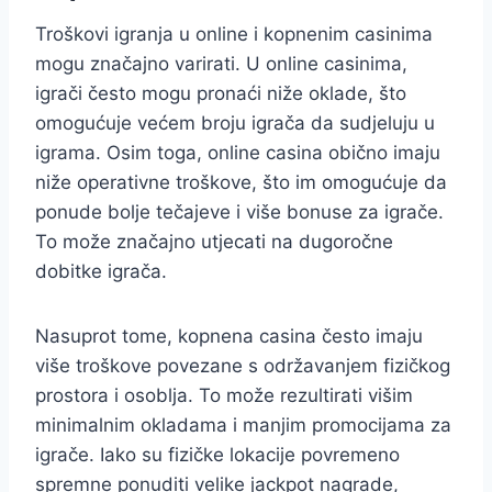
Troškovi igranja u online i kopnenim casinima
mogu značajno varirati. U online casinima,
igrači često mogu pronaći niže oklade, što
omogućuje većem broju igrača da sudjeluju u
igrama. Osim toga, online casina obično imaju
niže operativne troškove, što im omogućuje da
ponude bolje tečajeve i više bonuse za igrače.
To može značajno utjecati na dugoročne
dobitke igrača.
Nasuprot tome, kopnena casina često imaju
više troškove povezane s održavanjem fizičkog
prostora i osoblja. To može rezultirati višim
minimalnim okladama i manjim promocijama za
igrače. Iako su fizičke lokacije povremeno
spremne ponuditi velike jackpot nagrade,