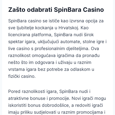
Zašto odabrati SpinBara Casino
SpinBara casino se ističe kao izvrsna opcija za
sve ljubitelje kockanja u Hrvatskoj. Kao
licencirana platforma, SpinBara nudi širok
spektar igara, uključujući automate, stolne igre i
live casino s profesionalnim djeliteljima. Ova
raznolikost omogućava igračima da pronađu
nešto što im odgovara i uživaju u raznim
vrstama igara bez potrebe za odlaskom u
fizički casino.
Pored raznolikosti igara, SpinBara nudi i
atraktivne bonuse i promocije. Novi igrači mogu
iskoristiti bonus dobrodošlice, a redoviti igrači
imaju priliku sudjelovati u raznim promocijama i