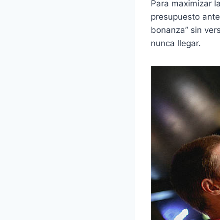
Para maximizar la
presupuesto ante
bonanza” sin ver
nunca llegar.