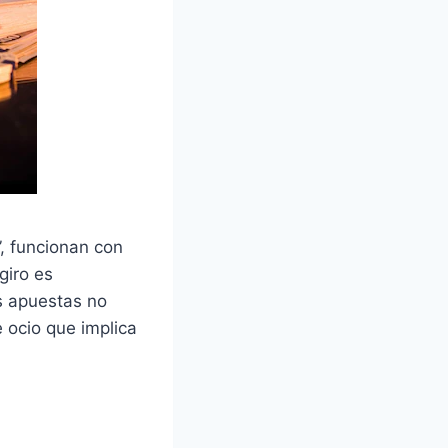
, funcionan con
giro es
as apuestas no
 ocio que implica