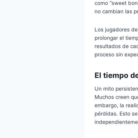
como “sweet bona
no cambian las pr
Los jugadores de
prolongar el tiem
resultados de cad
proceso sin expec
El tiempo de
Un mito persisten
Muchos creen que
embargo, la reali
pérdidas. Esto se
independientemen