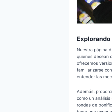
Explorando 
Nuestra página d
quienes desean c
ofrecemos version
familiarizarse co
entender las mecá
Además, proporci
como un análisis 
rondas de bonific
tener una experi