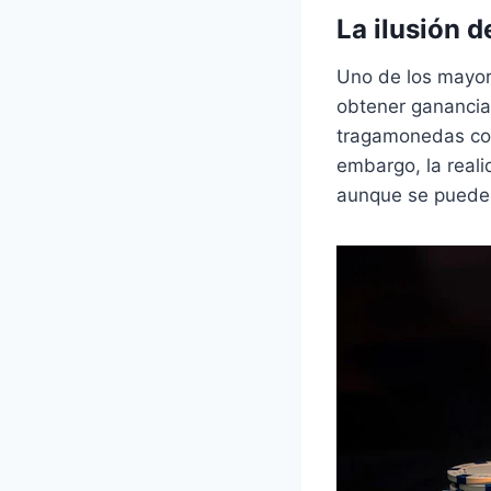
La ilusión d
Uno de los mayor
obtener ganancias
tragamonedas c
embargo, la reali
aunque se pueden