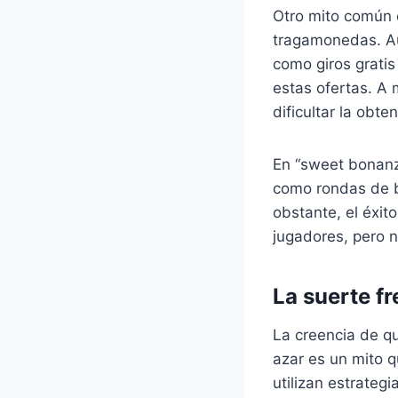
Otro mito común e
tragamonedas. Au
como giros gratis
estas ofertas. A
dificultar la obt
En “sweet bonanza
como rondas de b
obstante, el éxit
jugadores, pero 
La suerte fr
La creencia de qu
azar es un mito 
utilizan estrateg