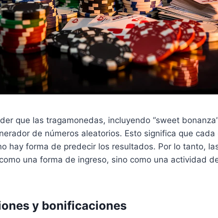
nder que las tragamonedas, incluyendo “sweet bonanza”
erador de números aleatorios. Esto significa que cada 
o hay forma de predecir los resultados. Por lo tanto, l
 como una forma de ingreso, sino como una actividad de
ones y bonificaciones