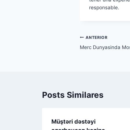
responsable.
Navegação
ANTERIOR
Merc Dunyasinda Most
de
Post
Posts Similares
Müştəri dəstəyi