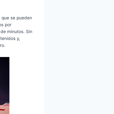
e que se pueden
os por
 de minutos. Sin
tenidos y,
ro.