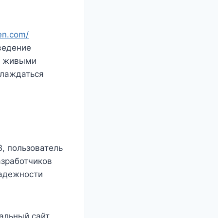
sen.com/
ведение
с живыми
слаждаться
B, пользователь
азработчиков
надежности
иальный сайт