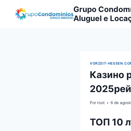
Pular
Grupo Condomín
para
Aluguel e Loca
o
Conteúdo
VORZEIT-HESSEN.CO
Казино 
2025рей
Por
root
6 de agos
ТОП 10 л