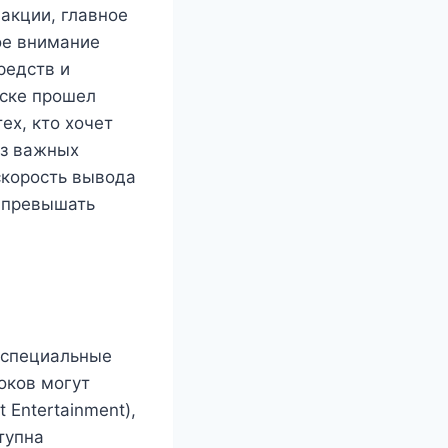
 акции, главное
ое внимание
редств и
иске прошел
ех, кто хочет
из важных
скорость вывода
а превышать
 специальные
оков могут
 Entertainment),
тупна