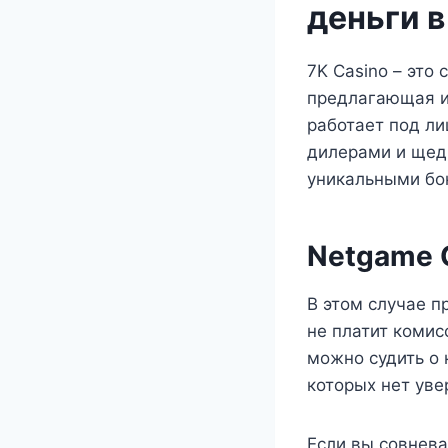
деньги в
7K Casino – это
предлагающая и
работает под л
дилерами и щед
уникальными бо
Netgame 
В этом случае п
не платит комис
можно судить о
которых нет уве
Если вы совнева