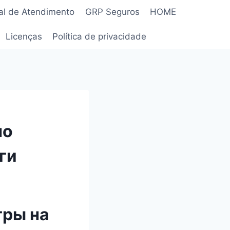
al de Atendimento
GRP Seguros
HOME
Licenças
Política de privacidade
но
ги
гры на