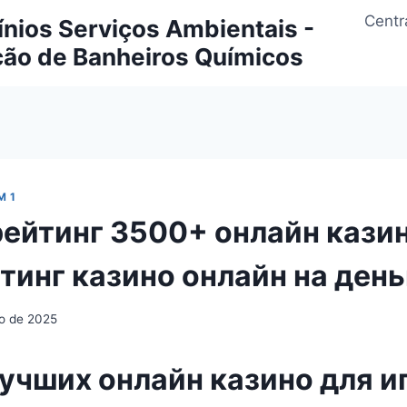
Centr
ios Serviços Ambientais -
ção de Banheiros Químicos
M 1
рейтинг 3500+ онлайн кази
тинг казино онлайн на день
to de 2025
учших онлайн казино для и