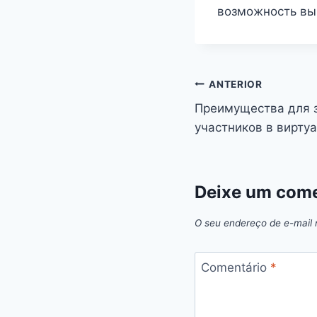
возможность выи
Navegação
ANTERIOR
Преимущества для 
de
участников в вирту
Post
Deixe um come
O seu endereço de e-mail 
Comentário
*