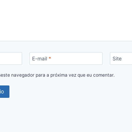
E-mail
*
Site
este navegador para a próxima vez que eu comentar.