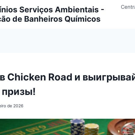
Centr
ios Serviços Ambientais -
ção de Banheiros Químicos
в Chicken Road и выигрыва
 призы!
eiro de 2026