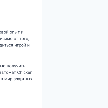
овой опыт и
исимо от того,
диться игрой и
ью получить
автомат Chicken
 в мир азартных