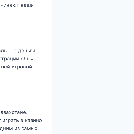
ичивают ваши
альные деньги,
истрации обычно
свой игровой
азахстане.
 играть в казино
одним из самых