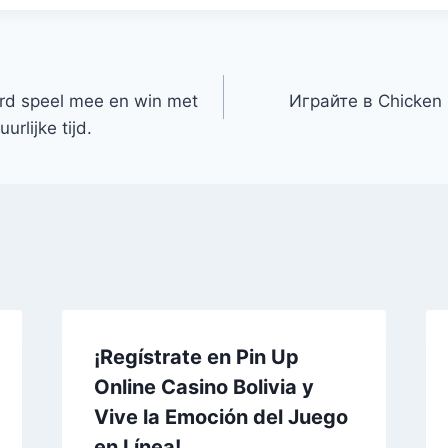
rd speel mee en win met
Играйте в Chicken
urlijke tijd.
¡Regístrate en Pin Up
Online Casino Bolivia y
Vive la Emoción del Juego
en Línea!