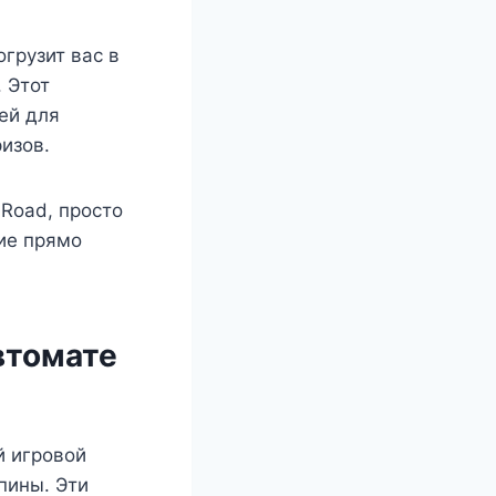
грузит вас в
 Этот
ей для
изов.
 Road, просто
ие прямо
втомате
й игровой
пины. Эти