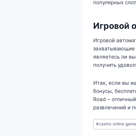
популярных слот
Игровой о
Игровой автомат
захватывающие и
являетесь ли вы
получить удовол
Итак, если вы 
бонусы, бесплат
Road – отличный
развлечений и п
Tags
#
casino online gam
do