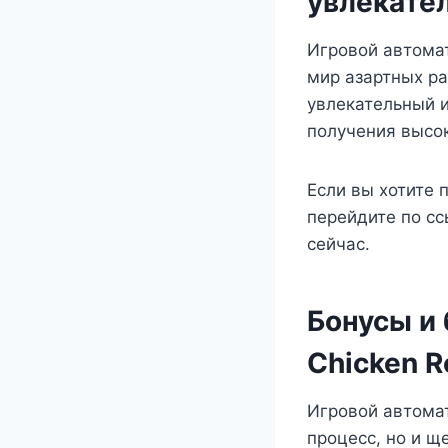
увлекате
Игровой автомат
мир азартных р
увлекательный 
получения высок
Если вы хотите 
перейдите по с
сейчас.
Бонусы и
Chicken R
Игровой автомат
процесс, но и щ