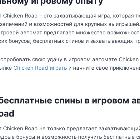
льному игровому опыту
 Chicken Road – это захватывающая игра, которая по
азвлечений и возможностей для крупных выигрышей.
игровой автомат предлагает множество возможност
их бонусов, бесплатных спинов и захватывающих пр
попробовать свою удачу в игровом автомате Chicken
сылке
Chicken Road играть
и начните свое приключен
 бесплатные спины в игровом а
oad
 Chicken Road не только предлагает захватывающи
едрые бонусы и возможность получить бесплатные с