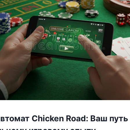
втомат Chicken Road: Ваш путь