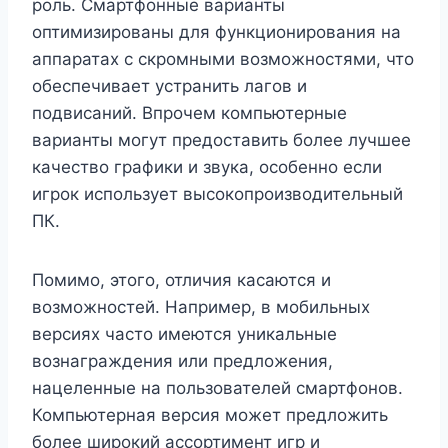
роль. Смартфонные варианты
оптимизированы для функционирования на
аппаратах с скромными возможностями, что
обеспечивает устранить лагов и
подвисаний. Впрочем компьютерные
варианты могут предоставить более лучшее
качество графики и звука, особенно если
игрок использует высокопроизводительный
ПК.
Помимо, этого, отличия касаются и
возможностей. Например, в мобильных
версиях часто имеются уникальные
вознаграждения или предложения,
нацеленные на пользователей смартфонов.
Компьютерная версия может предложить
более широкий ассортимент игр и