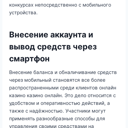
конкурсах непосредственно с мобильного
устройства.
Внесение аккаунта и
вывод средств через
смартфон
Внесение баланса и обналичивание средств
через мобильный становятся все более
распространенными среди клиентов онлайн
казино казино онлайн. Это дело относится с
удобством и оперативностью действий, а
также с надёжностью. Участники могут
применять разнообразные способы для
управления своими средствами на