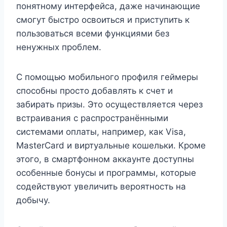
понятному интерфейса, даже начинающие
смогут быстро освоиться и приступить к
пользоваться всеми функциями без
ненужных проблем.
С помощью мобильного профиля геймеры
способны просто добавлять к счет и
забирать призы. Это осуществляется через
встраивания с распространёнными
системами оплаты, например, как Visa,
MasterCard и виртуальные кошельки. Кроме
этого, в смартфонном аккаунте доступны
особенные бонусы и программы, которые
содействуют увеличить вероятность на
добычу.