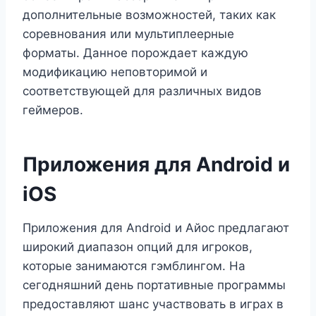
дополнительные возможностей, таких как
соревнования или мультиплеерные
форматы. Данное порождает каждую
модификацию неповторимой и
соответствующей для различных видов
геймеров.
Приложения для Android и
iOS
Приложения для Android и Айос предлагают
широкий диапазон опций для игроков,
которые занимаются гэмблингом. На
сегодняшний день портативные программы
предоставляют шанс участвовать в играх в