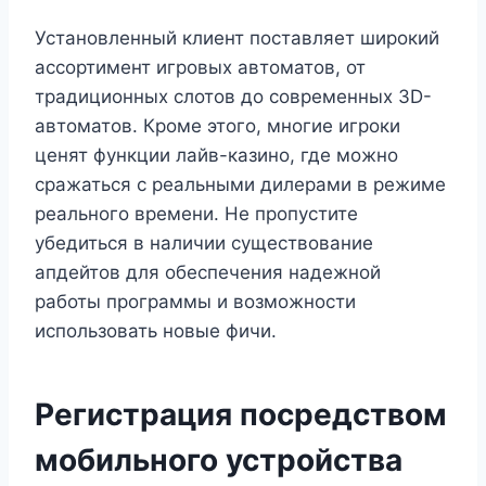
Установленный клиент поставляет широкий
ассортимент игровых автоматов, от
традиционных слотов до современных 3D-
автоматов. Кроме этого, многие игроки
ценят функции лайв-казино, где можно
сражаться с реальными дилерами в режиме
реального времени. Не пропустите
убедиться в наличии существование
апдейтов для обеспечения надежной
работы программы и возможности
использовать новые фичи.
Регистрация посредством
мобильного устройства