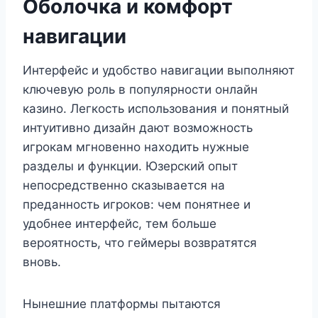
Оболочка и комфорт
навигации
Интерфейс и удобство навигации выполняют
ключевую роль в популярности онлайн
казино. Легкость использования и понятный
интуитивно дизайн дают возможность
игрокам мгновенно находить нужные
разделы и функции. Юзерский опыт
непосредственно сказывается на
преданность игроков: чем понятнее и
удобнее интерфейс, тем больше
вероятность, что геймеры возвратятся
вновь.
Нынешние платформы пытаются