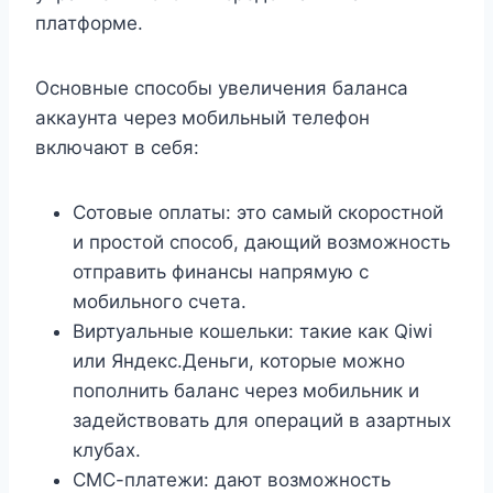
платформе.
Основные способы увеличения баланса
аккаунта через мобильный телефон
включают в себя:
Сотовые оплаты: это самый скоростной
и простой способ, дающий возможность
отправить финансы напрямую с
мобильного счета.
Виртуальные кошельки: такие как Qiwi
или Яндекс.Деньги, которые можно
пополнить баланс через мобильник и
задействовать для операций в азартных
клубах.
СМС-платежи: дают возможность