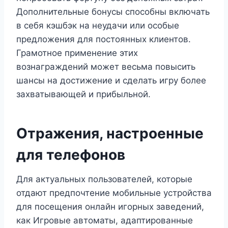
Дополнительные бонусы способны включать
в себя кэшбэк на неудачи или особые
предложения для постоянных клиентов.
Грамотное применение этих
вознаграждений может весьма повысить
шансы на достижение и сделать игру более
захватывающей и прибыльной.
Отражения, настроенные
для телефонов
Для актуальных пользователей, которые
отдают предпочтение мобильные устройства
для посещения онлайн игорных заведений,
как Игровые автоматы, адаптированные