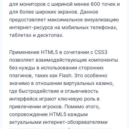
для мониторов с шириной менее 600 точек и
для более широких экранов. Данное
предоставляет максимальное визуализацию
интернет-ресурса на мобильных телефонах,
таблетах и десктопах.
Применение HTML5 в сочетании с CSS3
позволяет взаимодействующие компоненты
без нужды в использовании сторонних
плагинов, таких как Flash. Это особенно
значимо в отношении виртуальных казино,
где быстродействие и отзывчивость
интерфейса играют ключевую роль в
привлечении игроков. Помимо этого,
сопровождение HTML5 каждым
актуальными интернет-обозревателями