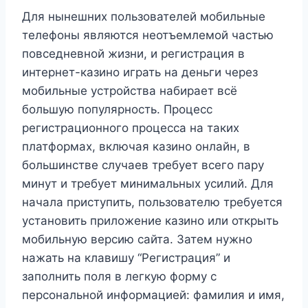
Для нынешних пользователей мобильные
телефоны являются неотъемлемой частью
повседневной жизни, и регистрация в
интернет-казино играть на деньги через
мобильные устройства набирает всё
большую популярность. Процесс
регистрационного процесса на таких
платформах, включая казино онлайн, в
большинстве случаев требует всего пару
минут и требует минимальных усилий. Для
начала приступить, пользователю требуется
установить приложение казино или открыть
мобильную версию сайта. Затем нужно
нажать на клавишу “Регистрация” и
заполнить поля в легкую форму с
персональной информацией: фамилия и имя,