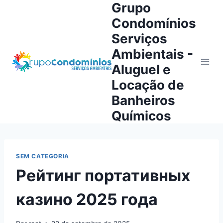
Grupo
Pular
para
Condomínios
o
Serviços
Conteúdo
Ambientais -
Aluguel e
Locação de
Banheiros
Químicos
SEM CATEGORIA
Рейтинг портативных
казино 2025 года