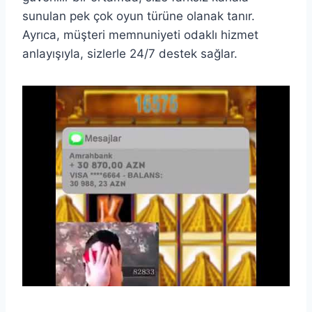
sunulan pek çok oyun türüne olanak tanır.
Ayrıca, müşteri memnuniyeti odaklı hizmet
anlayışıyla, sizlerle 24/7 destek sağlar.