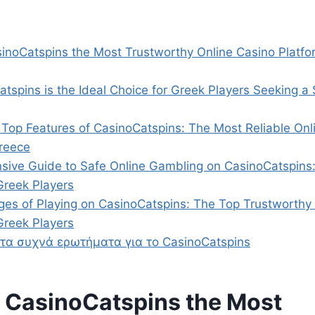
inoCatspins the Most Trustworthy Online Casino Platfo
tspins is the Ideal Choice for Greek Players Seeking a
e Top Features of CasinoCatspins: The Most Reliable Onl
Greece
ive Guide to Safe Online Gambling on CasinoCatspins:
Greek Players
es of Playing on CasinoCatspins: The Top Trustworthy 
Greek Players
τα συχνά ερωτήματα για το CasinoCatspins
 CasinoCatspins the Most