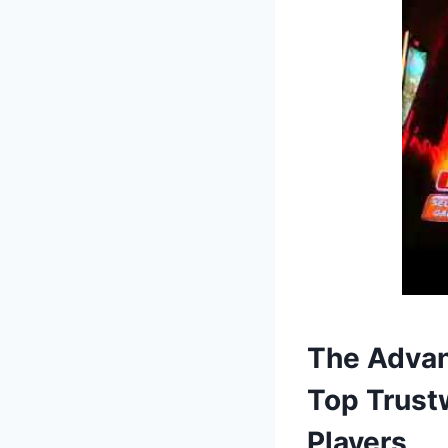
The Advan
Top Trust
Players