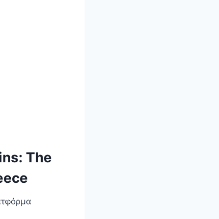
ins: The
reece
λατφόρμα