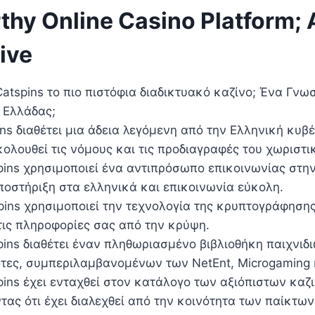
thy Online Casino Platform; 
ive
atspins το πιο πιστόφια διαδικτυακό καζίνο; Ένα Γνω
 Ελλάδας;
ins διαθέτει μια άδεια λεγόμενη από την Ελληνική κυβ
κολουθεί τις νόμους και τις προδιαγραφές του χωριστι
spins χρησιμοποιεί ένα αντιπρόσωπο επικοινωνίας στη
οστήριξη στα ελληνικά και επικοινωνία εύκολη.
pins χρησιμοποιεί την τεχνολογία της κρυπτογράφησης 
τις πληροφορίες σας από την κρύψη.
pins διαθέτει έναν πληθωριασμένο βιβλιοθήκη παιχνιδ
τες, συμπεριλαμβανομένων των NetEnt, Microgaming κ
pins έχει ενταχθεί στον κατάλογο των αξιόπιστων καζ
τας ότι έχει διαλεχθεί από την κοινότητα των παίκτων