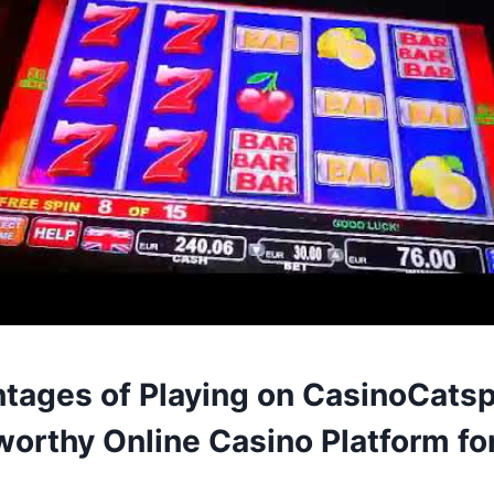
tages of Playing on CasinoCatsp
worthy Online Casino Platform fo