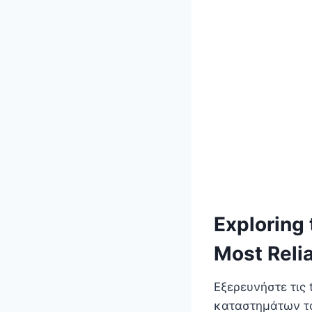
Exploring
Most Relia
Εξερευνήστε τις 
καταστημάτων το