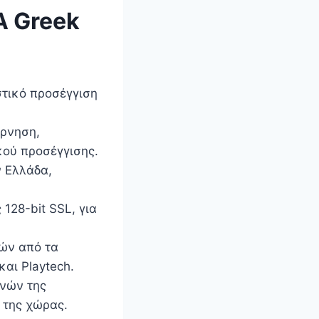
A Greek
στικό προσέγγιση
έρνηση,
κού προσέγγισης.
ν Ελλάδα,
128-bit SSL, για
ιών από τα
αι Playtech.
ινών της
 της χώρας.