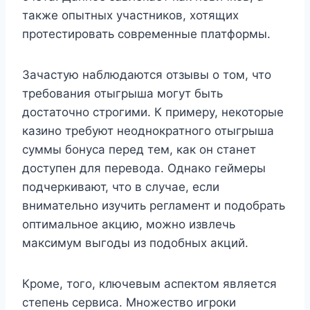
также опытных участников, хотящих
протестировать современные платформы.
Зачастую наблюдаются отзывы о том, что
требования отыгрыша могут быть
достаточно строгими. К примеру, некоторые
казино требуют неоднократного отыгрыша
суммы бонуса перед тем, как он станет
доступен для перевода. Однако геймеры
подчеркивают, что в случае, если
внимательно изучить регламент и подобрать
оптимальное акцию, можно извлечь
максимум выгоды из подобных акций.
Кроме, того, ключевым аспектом является
степень сервиса. Множество игроки