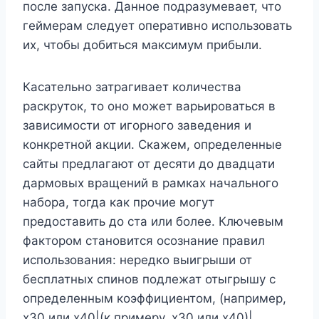
после запуска. Данное подразумевает, что
геймерам следует оперативно использовать
их, чтобы добиться максимум прибыли.
Касательно затрагивает количества
раскруток, то оно может варьироваться в
зависимости от игорного заведения и
конкретной акции. Скажем, определенные
сайты предлагают от десяти до двадцати
дармовых вращений в рамках начального
набора, тогда как прочие могут
предоставить до ста или более. Ключевым
фактором становится осознание правил
использования: нередко выигрыши от
бесплатных спинов подлежат отыгрышу с
определенным коэффициентом, (например,
x30 или x40|(к примеру, x30 или x40)|