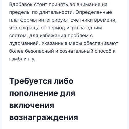
Вдобавок стоит принять во внимание на
пределы по длительности. Определенные
платформы интегрируют счетчики времени,
что сокращают период игры за одним
слотом, для избежания проблем с
лудоманией. Указанные меры обеспечивают
более безопасный и сознательный способ к
гэмблингу.
Требуется либо
пополнение для
включения
вознаграждения