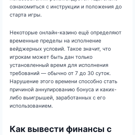
ознакомиться с инструкции и положения до
старта игры.
Некоторые онлайн-казино ещё определяют
временные пределы на исполнение
вейджерных условий. Такое значит, что
игрокам может быть дан только
установленный время для исполнения
требований — обычно от 7 до 30 суток.
Нарушение этого времени способно стать
причиной аннулированию бонуса и каких-
либо выигрышей, заработанных с его
использованием.
Как вывести финансы с