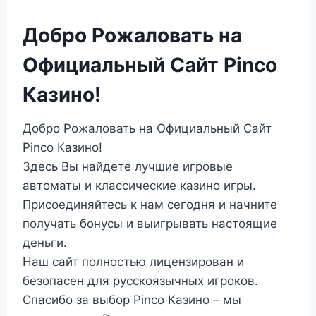
Добро Poжаловать на
Официальный Сайт Pinco
Казино!
Добро Poжаловать на Официальный Сайт
Pinco Казино!
Здесь Вы найдете лучшие игровые
автоматы и классические казино игры.
Присоединяйтесь к нам сегодня и начните
получать бонусы и выигрывать настоящие
деньги.
Наш сайт полностью лицензирован и
безопасен для русскоязычных игроков.
Спасибо за выбор Pinco Казино – мы