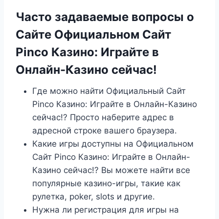
Часто задаваемые вопросы о
Сайте Официальном Сайт
Pinco Казино: Играйте в
Онлайн-Казино сейчас!
Где можно найти Официальный Сайт
Pinco Казино: Играйте в Онлайн-Казино
сейчас!? Просто наберите адрес в
адресной строке вашего браузера.
Какие игры доступны на Официальном
Сайт Pinco Казино: Играйте в Онлайн-
Казино сейчас!? Вы можете найти все
популярные казино-игры, такие как
рулетка, poker, slots и другие.
Нужна ли регистрация для игры на