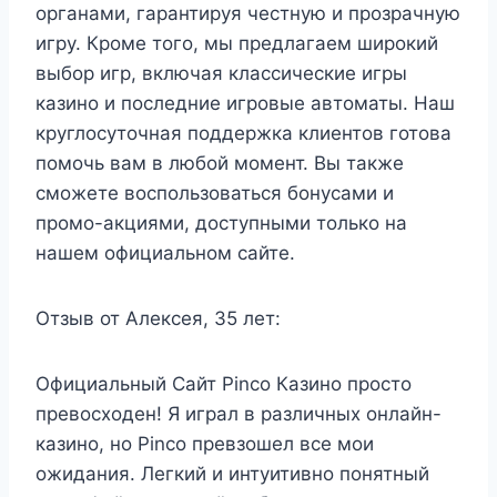
органами, гарантируя честную и прозрачную
игру. Кроме того, мы предлагаем широкий
выбор игр, включая классические игры
казино и последние игровые автоматы. Наш
круглосуточная поддержка клиентов готова
помочь вам в любой момент. Вы также
сможете воспользоваться бонусами и
промо-акциями, доступными только на
нашем официальном сайте.
Отзыв от Алексея, 35 лет:
Официальный Сайт Pinco Казино просто
превосходен! Я играл в различных онлайн-
казино, но Pinco превзошел все мои
ожидания. Легкий и интуитивно понятный