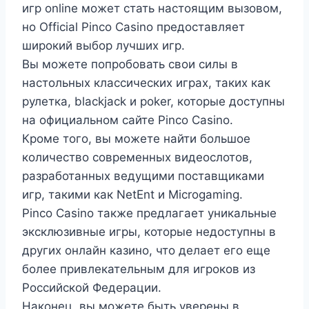
игр online может стать настоящим вызовом,
но Official Pinco Casino предоставляет
широкий выбор лучших игр.
Вы можете попробовать свои силы в
настольных классических играх, таких как
рулетка, blackjack и poker, которые доступны
на официальном сайте Pinco Casino.
Кроме того, вы можете найти большое
количество современных видеослотов,
разработанных ведущими поставщиками
игр, такими как NetEnt и Microgaming.
Pinco Casino также предлагает уникальные
эксклюзивные игры, которые недоступны в
других онлайн казино, что делает его еще
более привлекательным для игроков из
Российской Федерации.
Наконец, вы можете быть уверены в