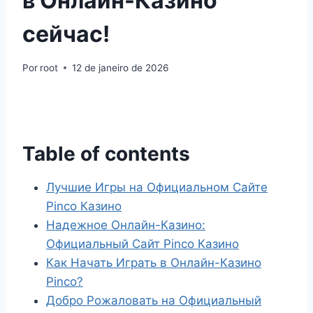
в Онлайн-Казино
сейчас!
Por
root
12 de janeiro de 2026
Table of contents
Лучшие Игры на Официальном Сайте
Pinco Казино
Надежное Онлайн-Казино:
Официальный Сайт Pinco Казино
Как Начать Играть в Онлайн-Казино
Pinco?
Добро Poжаловать на Официальный