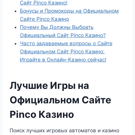
Сайт Pinco Казино!
Бонусы и Промокоды на Официальном
Сайте Pinco Казино
Почему Вы Должны Выбрать
Официальный Сайт Pinco Казино?
Часто задаваемые вопросы о Сайте
Официальном Сайт Pinco Казино:
Играйте в Онлайн-Казино сейчас!
Лучшие Игры на
Официальном Сайте
Pinco Казино
Поиск лучших игровых автоматов и казино