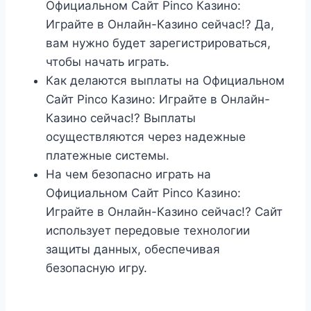
Официальном Сайт Pinco Казино:
Играйте в Онлайн-Казино сейчас!? Да,
вам нужно будет зарегистрироваться,
чтобы начать играть.
Как делаются выплаты на Официальном
Сайт Pinco Казино: Играйте в Онлайн-
Казино сейчас!? Выплаты
осуществляются через надежные
платежные системы.
На чем безопасно играть на
Официальном Сайт Pinco Казино:
Играйте в Онлайн-Казино сейчас!? Сайт
использует передовые технологии
защиты данных, обеспечивая
безопасную игру.