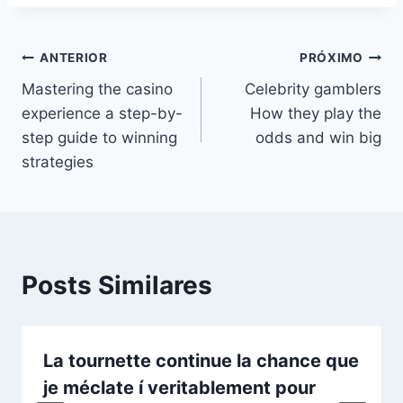
Navegação
ANTERIOR
PRÓXIMO
Mastering the casino
Celebrity gamblers
de
experience a step-by-
How they play the
Post
step guide to winning
odds and win big
strategies
Posts Similares
La tournette continue la chance que
je méclate í veritablement pour