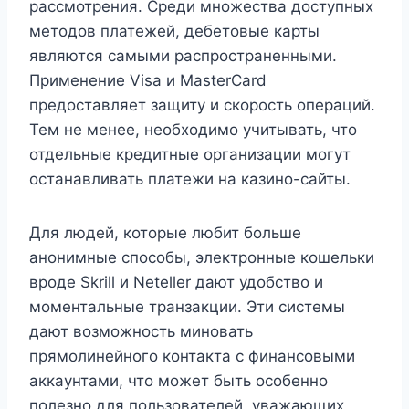
рассмотрения. Среди множества доступных
методов платежей, дебетовые карты
являются самыми распространенными.
Применение Visa и MasterCard
предоставляет защиту и скорость операций.
Тем не менее, необходимо учитывать, что
отдельные кредитные организации могут
останавливать платежи на казино-сайты.
Для людей, которые любит больше
анонимные способы, электронные кошельки
вроде Skrill и Neteller дают удобство и
моментальные транзакции. Эти системы
дают возможность миновать
прямолинейного контакта с финансовыми
аккаунтами, что может быть особенно
полезно для пользователей, уважающих