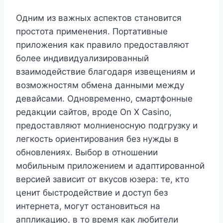
Одним из важных аспектов становится
простота применения. Портативные
приложения как правило предоставляют
более индивидуализированный
взаимодействие благодаря извещениям и
возможностям обмена данными между
девайсами. Одновременно, смартфонные
редакции сайтов, вроде On X Casino,
предоставляют молниеносную подгрузку и
легкость ориентирования без нужды в
обновлениях. Выбор в отношении
мобильным приложением и адаптированной
версией зависит от вкусов юзера: те, кто
ценит быстродействие и доступ без
интернета, могут остановиться на
аппликацию, в то время как любители