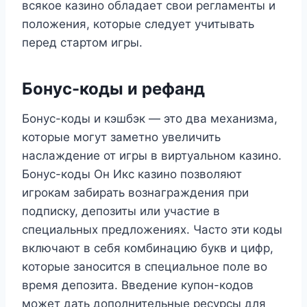
всякое казино обладает свои регламенты и
положения, которые следует учитывать
перед стартом игры.
Бонус-коды и рефанд
Бонус-коды и кэшбэк — это два механизма,
которые могут заметно увеличить
наслаждение от игры в виртуальном казино.
Бонус-коды Он Икс казино позволяют
игрокам забирать вознаграждения при
подписку, депозиты или участие в
специальных предложениях. Часто эти коды
включают в себя комбинацию букв и цифр,
которые заносится в специальное поле во
время депозита. Введение купон-кодов
может дать дополнительные ресурсы для