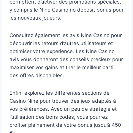
permettent d’activer des promotions spéciales,
y compris le Nine Casino no deposit bonus pour
les nouveaux joueurs.
Consultez également les avis Nine Casino pour
découvrir les retours d’autres utilisateurs et
optimiser votre expérience. Les Nine Casino
avis vous donneront des conseils précieux pour
maximiser vos gains et tirer le meilleur parti
des offres disponibles.
Enfin, explorez les différentes sections de
Casino Nine pour trouver des jeux adaptés à
vos préférences. Avec un peu de stratégie et
l’utilisation des bons codes, vous pourrez
profiter pleinement de votre bonus jusqu’à 450
€ !