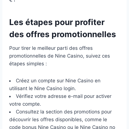
Les étapes pour profiter
des offres promotionnelles
Pour tirer le meilleur parti des offres
promotionnelles de Nine Casino, suivez ces
étapes simples :
Créez un compte sur Nine Casino en
utilisant le Nine Casino login.
Vérifiez votre adresse e-mail pour activer
votre compte.
Consultez la section des promotions pour
découvrir les offres disponibles, comme le
code bonus Nine Casino ou le Nine Casino no