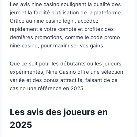
Les avis nine casino soulignent la qualité des
jeux et la facilité d’utilisation de la plateforme.
Grâce au nine casino login, accédez
rapidement à votre compte et profitez des
dernières promotions, comme le code promo
nine casino, pour maximiser vos gains.
Que ce soit pour les débutants ou les joueurs
expérimentés, Nine Casino offre une sélection
variée et des bonus attractifs, faisant de ce
casino une référence en 2025.
Les avis des joueurs en
2025