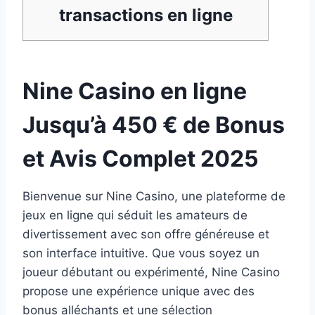
transactions en ligne
Nine Casino en ligne
Jusqu’à 450 € de Bonus
et Avis Complet 2025
Bienvenue sur Nine Casino, une plateforme de
jeux en ligne qui séduit les amateurs de
divertissement avec son offre généreuse et
son interface intuitive. Que vous soyez un
joueur débutant ou expérimenté, Nine Casino
propose une expérience unique avec des
bonus alléchants et une sélection