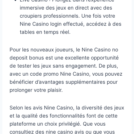
immersive des jeux en direct avec des
croupiers professionnels. Une fois votre
Nine Casino login effectué, accédez à des
tables en temps réel.
Pour les nouveaux joueurs, le Nine Casino no
deposit bonus est une excellente opportunité
de tester les jeux sans engagement. De plus,
avec un code promo Nine Casino, vous pouvez
bénéficier d’avantages supplémentaires pour
prolonger votre plaisir.
Selon les avis Nine Casino, la diversité des jeux
et la qualité des fonctionnalités font de cette
plateforme un choix privilégié. Que vous
consultiez des nine casino avis ou que vous