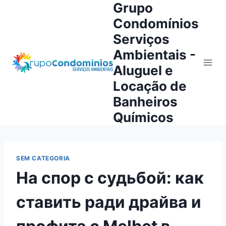
Grupo
Pular
para
Condomínios
o
Serviços
Conteúdo
Ambientais -
Aluguel e
Locação de
Banheiros
Químicos
SEM CATEGORIA
На спор с судьбой: как
ставить ради драйва и