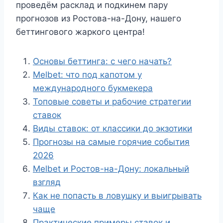
проведём расклад и подкинем пару
прогнозов из Ростова-на-Дону, нашего
беттингового жаркого центра!
Основы беттинга: с чего начать?
Melbet: что под капотом у
международного букмекера
Топовые советы и рабочие стратегии
ставок
Виды ставок: от классики до экзотики
Прогнозы на самые горячие события
2026
Melbet и Ростов-на-Дону: локальный
взгляд
Как не попасть в ловушку и выигрывать
чаще
Практические примеры ставок и