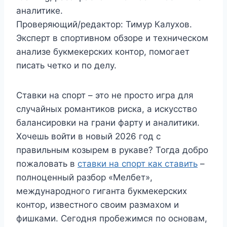
аналитике.
Проверяющий/редактор:
Тимур Калухов
.
Эксперт в спортивном обзоре и техническом
анализе букмекерских контор, помогает
писать четко и по делу.
Ставки на спорт – это не просто игра для
случайных романтиков риска, а искусство
балансировки на грани фарту и аналитики.
Хочешь войти в новый 2026 год с
правильным козырем в рукаве? Тогда добро
пожаловать в
ставки на спорт как ставить
–
полноценный разбор «Мелбет»,
международного гиганта букмекерских
контор, известного своим размахом и
фишками. Сегодня пробежимся по основам,