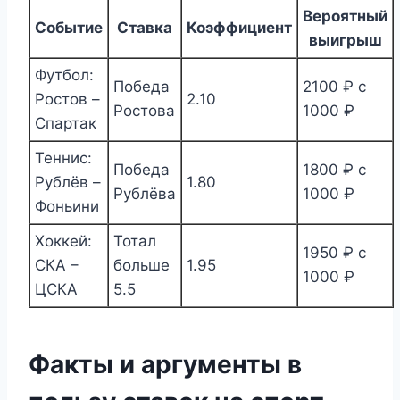
Вероятный
Событие
Ставка
Коэффициент
выигрыш
Футбол:
Победа
2100 ₽ с
Ростов –
2.10
Ростова
1000 ₽
Спартак
Теннис:
Победа
1800 ₽ с
Рублёв –
1.80
Рублёва
1000 ₽
Фоньини
Хоккей:
Тотал
1950 ₽ с
СКА –
больше
1.95
1000 ₽
ЦСКА
5.5
Факты и аргументы в