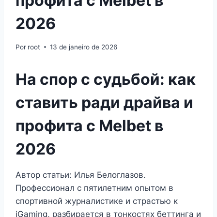
профита с Melbet в
2026
Por
root
13 de janeiro de 2026
На спор с судьбой: как
ставить ради драйва и
профита с Melbet в
2026
Автор статьи:
Илья Белоглазов
.
Профессионал с пятилетним опытом в
спортивной журналистике и страстью к
iGaming, разбирается в тонкостях беттинга и