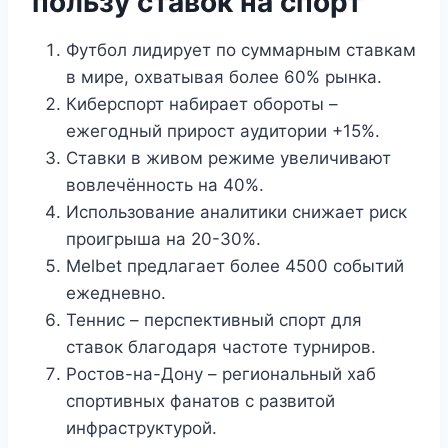
пользу ставок на спорт
Футбол лидирует по суммарным ставкам
в мире, охватывая более 60% рынка.
Киберспорт набирает обороты –
ежегодный прирост аудитории +15%.
Ставки в живом режиме увеличивают
вовлечённость на 40%.
Использование аналитики снижает риск
проигрыша на 20-30%.
Melbet предлагает более 4500 событий
ежедневно.
Теннис – перспективный спорт для
ставок благодаря частоте турниров.
Ростов-на-Дону – региональный хаб
спортивных фанатов с развитой
инфраструктурой.