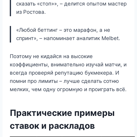
сказать «стоп»», – делится опытом мастер
из Ростова.
«Любой беттинг – это марафон, а не
спринт», – напоминает аналитик Melbet.
Поэтому не кидайся на высокие
коэффициенты, внимательно изучай матчи, и
всегда проверяй репутацию букмекера. И
помни про лимиты – лучше сделать сотню
мелких, чем одну огромную и проиграть всё.
Практические примеры
ставок и раскладов