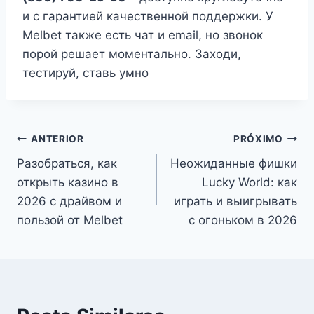
и с гарантией качественной поддержки. У
Melbet также есть чат и email, но звонок
порой решает моментально. Заходи,
тестируй, ставь умно
Navegação
ANTERIOR
PRÓXIMO
Разобраться, как
Неожиданные фишки
de
открыть казино в
Lucky World: как
Post
2026 с драйвом и
играть и выигрывать
пользой от Melbet
с огоньком в 2026