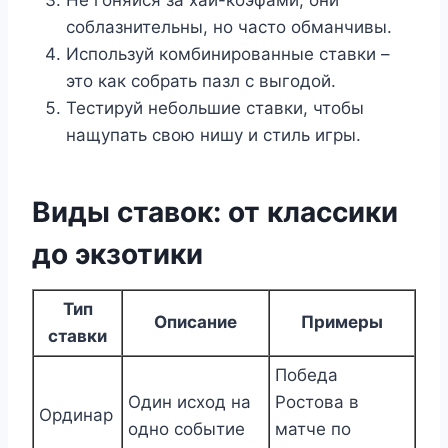
соблазнительны, но часто обманчивы.
Используй комбинированные ставки –
это как собрать пазл с выгодой.
Тестируй небольшие ставки, чтобы
нащупать свою нишу и стиль игры.
Виды ставок: от классики
до экзотики
Тип
Описание
Примеры
ставки
Победа
Один исход на
Ростова в
Ординар
одно событие
матче по