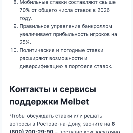
Мобильные ставки составляют свыше
70% от общего числа ставок в 2026
году.
Правильное управление банкроллом
увеличивает прибыльность игроков на
25%.
Политические и погодные ставки
расширяют возможности и
диверсификацию в портфеле ставок.
Контакты и сервисы
поддержки Melbet
Чтобы обсуждать ставки или решать
вопросы в Ростове-на-Дону, звоните на
8
(800) 700-29-90
– доступно круглосуточно