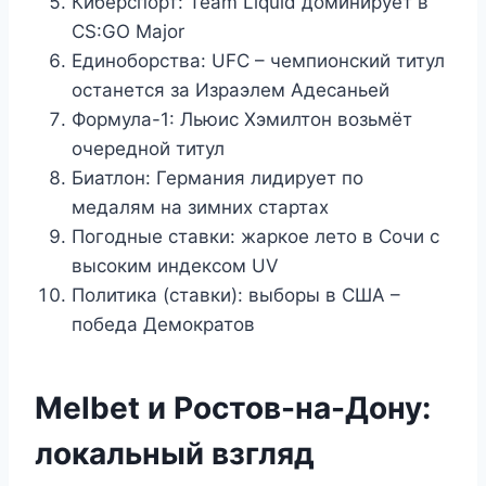
Киберспорт: Team Liquid доминирует в
CS:GO Major
Единоборства: UFC – чемпионский титул
останется за Израэлем Адесаньей
Формула-1: Льюис Хэмилтон возьмёт
очередной титул
Биатлон: Германия лидирует по
медалям на зимних стартах
Погодные ставки: жаркое лето в Сочи с
высоким индексом UV
Политика (ставки): выборы в США –
победа Демократов
Melbet и Ростов-на-Дону:
локальный взгляд