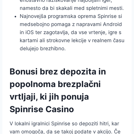
namesto da bi skakali med spletnimi mesti.
Najnovejša programska oprema Spinrise si
medsebojno pomaga z napravami Android
in iOS ter zagotavlja, da vse vrtenje, igre s
kartami ali strokovne lekcije v realnem času
delujejo brezhibno.
Bonusi brez depozita in
popolnoma brezplačni
vrtljaji, ki jih ponuja
Spinrise Casino
V lokalni igralnici Spinrise so depoziti hitri, kar
vam omogoča, da se takoj podate v akcijo. Če