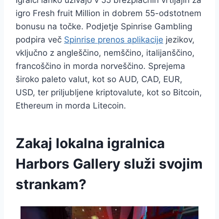
igro Fresh fruit Million in dobrem 55-odstotnem
bonusu na točke. Podjetje Spinrise Gambling
podpira več
Spinrise prenos aplikacije
jezikov,
vključno z angleščino, nemščino, italijanščino,
francoščino in morda norveščino. Sprejema
široko paleto valut, kot so AUD, CAD, EUR,
USD, ter priljubljene kriptovalute, kot so Bitcoin,
Ethereum in morda Litecoin.
Zakaj lokalna igralnica
Harbors Gallery služi svojim
strankam?