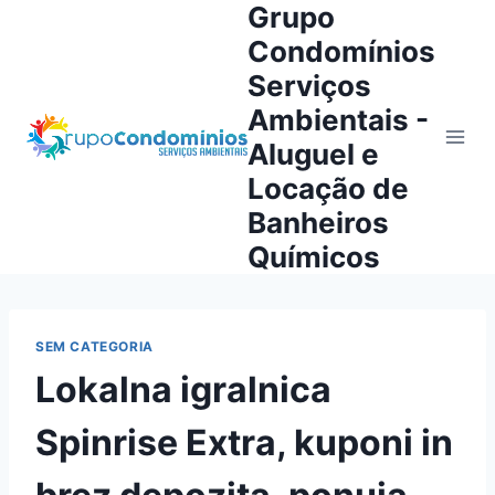
Grupo
Pular
para
Condomínios
o
Serviços
Conteúdo
Ambientais -
Aluguel e
Locação de
Banheiros
Químicos
SEM CATEGORIA
Lokalna igralnica
Spinrise Extra, kuponi in