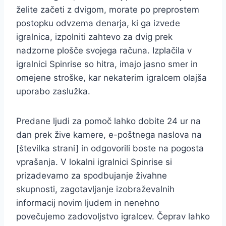
želite začeti z dvigom, morate po preprostem
postopku odvzema denarja, ki ga izvede
igralnica, izpolniti zahtevo za dvig prek
nadzorne plošče svojega računa. Izplačila v
igralnici Spinrise so hitra, imajo jasno smer in
omejene stroške, kar nekaterim igralcem olajša
uporabo zaslužka.
Predane ljudi za pomoč lahko dobite 24 ur na
dan prek žive kamere, e-poštnega naslova na
[številka strani] in odgovorili boste na pogosta
vprašanja. V lokalni igralnici Spinrise si
prizadevamo za spodbujanje živahne
skupnosti, zagotavljanje izobraževalnih
informacij novim ljudem in nenehno
povečujemo zadovoljstvo igralcev. Čeprav lahko