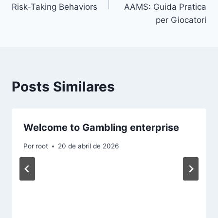
Post
Risk-Taking Behaviors
AAMS: Guida Pratica
per Giocatori
Posts Similares
Welcome to Gambling enterprise
Por
root
20 de abril de 2026