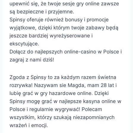
upewnić się, że twoje sesje gry online zawsze
są bezpieczne i przyjemne.
Spinsy oferuje również bonusy i promocje
wyjątkowe, dzięki którym twoje zabawy będą
jeszcze bardziej wyreżyserowane i
ekscytujące.
Dołącz do najlepszych online-casino w Polsce i
zagraj z nami dziś!
Zgoda z Spinsy to za każdym razem świetna
rozrywka! Nazywam sie Magda, mam 28 lat i
lubię grać w gry hazardowe online. Dzięki
Spinsy mogę grać w najlepsze kasyna online w
Polsce i regularnie wygrywać! Polecam
wszystkim, którzy szukają niezapomnianych
wrażeń i emocji.