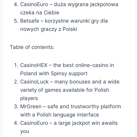
CasinoEuro – duża wygrana jackpotowa
czeka na Ciebie
Betsafe – korzystne warunki gry dla
nowych graczy z Polski
Table of contents:
CasinoHEX – the best online-casino in
Poland with Spinsy support
CasinoLuck – many bonuses and a wide
variety of games available for Polish
players
MrGreen – safe and trustworthy platform
with a Polish language interface
CasinoEuro – a large jackpot win awaits
you