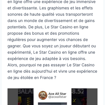
en ligne offre une expérience de jeu immersive
et divertissante. Les graphismes et les effets
sonores de haute qualité vous transporteront
dans un monde de divertissement et de gains
potentiels. De plus, Le Star Casino en ligne
propose des bonus et des promotions
régulières pour augmenter vos chances de
gagner. Que vous soyez un joueur débutant ou
expérimenté, Le Star Casino en ligne offre une
expérience de jeu adaptée à vos besoins.
Alors, pourquoi ne pas essayer Le Star Casino
en ligne dès aujourd’hui et vivre une expérience
de jeu étoilée en France ?