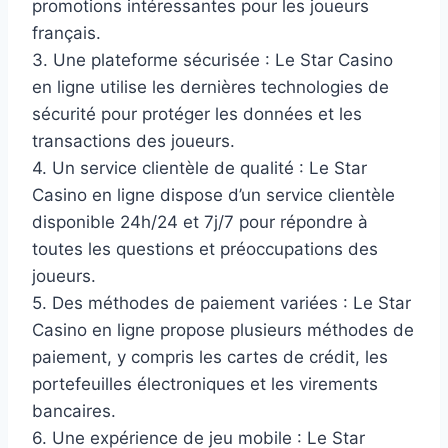
promotions intéressantes pour les joueurs
français.
3. Une plateforme sécurisée : Le Star Casino
en ligne utilise les dernières technologies de
sécurité pour protéger les données et les
transactions des joueurs.
4. Un service clientèle de qualité : Le Star
Casino en ligne dispose d’un service clientèle
disponible 24h/24 et 7j/7 pour répondre à
toutes les questions et préoccupations des
joueurs.
5. Des méthodes de paiement variées : Le Star
Casino en ligne propose plusieurs méthodes de
paiement, y compris les cartes de crédit, les
portefeuilles électroniques et les virements
bancaires.
6. Une expérience de jeu mobile : Le Star