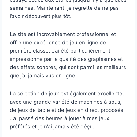
semaines. Maintenant, je regrette de ne pas
l’avoir découvert plus tôt.
Le site est incroyablement professionnel et
offre une expérience de jeu en ligne de
première classe. J’ai été particulièrement
impressionné par la qualité des graphismes et
des effets sonores, qui sont parmi les meilleurs
que j’ai jamais vus en ligne.
La sélection de jeux est également excellente,
avec une grande variété de machines à sous,
de jeux de table et de jeux en direct proposés.
J’ai passé des heures à jouer à mes jeux
préférés et je n’ai jamais été déçu.