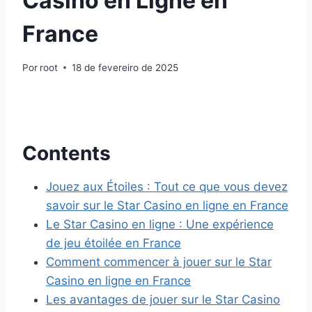
Casino en Ligne en
France
Por
root
18 de fevereiro de 2025
Contents
Jouez aux Étoiles : Tout ce que vous devez
savoir sur le Star Casino en ligne en France
Le Star Casino en ligne : Une expérience
de jeu étoilée en France
Comment commencer à jouer sur le Star
Casino en ligne en France
Les avantages de jouer sur le Star Casino