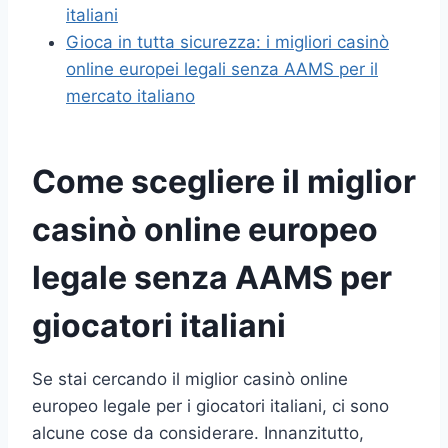
italiani
Gioca in tutta sicurezza: i migliori casinò
online europei legali senza AAMS per il
mercato italiano
Come scegliere il miglior
casinò online europeo
legale senza AAMS per
giocatori italiani
Se stai cercando il miglior casinò online
europeo legale per i giocatori italiani, ci sono
alcune cose da considerare. Innanzitutto,