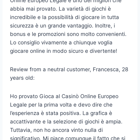
Online Europeo Legale è uno dei migliori che
abbia mai provato. La varietà di giochi è
incredibile e la possibilità di giocare in tutta
sicurezza è un grande vantaggio. Inoltre, i
bonus e le promozioni sono molto convenienti.
Lo consiglio vivamente a chiunque voglia
giocare online in modo sicuro e divertente!
Review from a neutral customer, Francesca, 28
years old:
Ho provato Gioca al Casinò Online Europeo
Legale per la prima volta e devo dire che
l’esperienza è stata positiva. La grafica è
accattivante e la selezione di giochi è ampia.
Tuttavia, non ho ancora vinto nulla di
significativo. Mi piace comunque il fatto che si