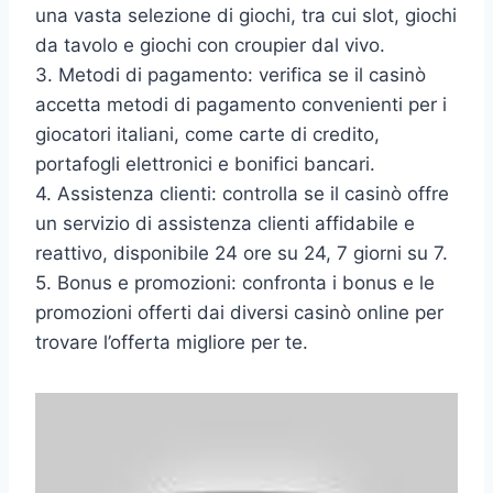
una vasta selezione di giochi, tra cui slot, giochi
da tavolo e giochi con croupier dal vivo.
3. Metodi di pagamento: verifica se il casinò
accetta metodi di pagamento convenienti per i
giocatori italiani, come carte di credito,
portafogli elettronici e bonifici bancari.
4. Assistenza clienti: controlla se il casinò offre
un servizio di assistenza clienti affidabile e
reattivo, disponibile 24 ore su 24, 7 giorni su 7.
5. Bonus e promozioni: confronta i bonus e le
promozioni offerti dai diversi casinò online per
trovare l’offerta migliore per te.