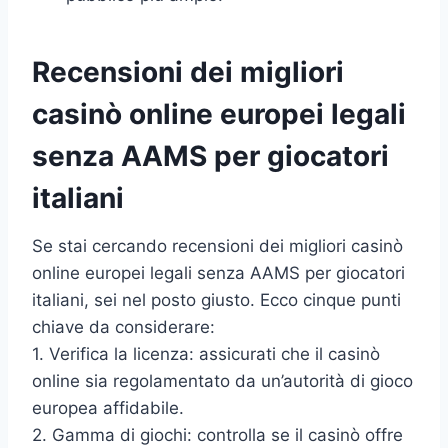
Recensioni dei migliori
casinò online europei legali
senza AAMS per giocatori
italiani
Se stai cercando recensioni dei migliori casinò
online europei legali senza AAMS per giocatori
italiani, sei nel posto giusto. Ecco cinque punti
chiave da considerare:
1. Verifica la licenza: assicurati che il casinò
online sia regolamentato da un’autorità di gioco
europea affidabile.
2. Gamma di giochi: controlla se il casinò offre