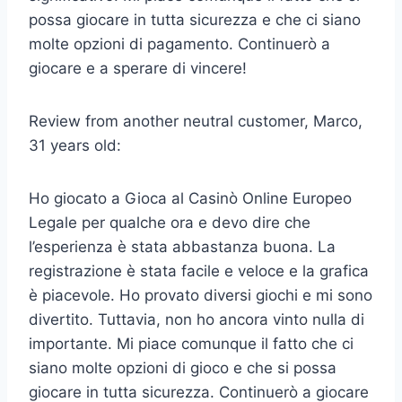
possa giocare in tutta sicurezza e che ci siano
molte opzioni di pagamento. Continuerò a
giocare e a sperare di vincere!
Review from another neutral customer, Marco,
31 years old:
Ho giocato a Gioca al Casinò Online Europeo
Legale per qualche ora e devo dire che
l’esperienza è stata abbastanza buona. La
registrazione è stata facile e veloce e la grafica
è piacevole. Ho provato diversi giochi e mi sono
divertito. Tuttavia, non ho ancora vinto nulla di
importante. Mi piace comunque il fatto che ci
siano molte opzioni di gioco e che si possa
giocare in tutta sicurezza. Continuerò a giocare