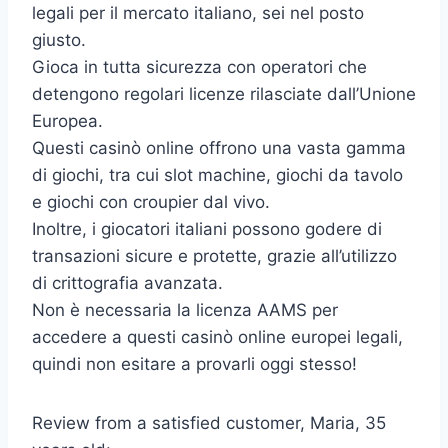
legali per il mercato italiano, sei nel posto
giusto.
Gioca in tutta sicurezza con operatori che
detengono regolari licenze rilasciate dall’Unione
Europea.
Questi casinò online offrono una vasta gamma
di giochi, tra cui slot machine, giochi da tavolo
e giochi con croupier dal vivo.
Inoltre, i giocatori italiani possono godere di
transazioni sicure e protette, grazie all’utilizzo
di crittografia avanzata.
Non è necessaria la licenza AAMS per
accedere a questi casinò online europei legali,
quindi non esitare a provarli oggi stesso!
Review from a satisfied customer, Maria, 35