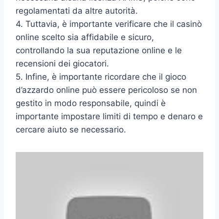
regolamentati da altre autorità.
4. Tuttavia, è importante verificare che il casinò
online scelto sia affidabile e sicuro,
controllando la sua reputazione online e le
recensioni dei giocatori.
5. Infine, è importante ricordare che il gioco
d’azzardo online può essere pericoloso se non
gestito in modo responsabile, quindi è
importante impostare limiti di tempo e denaro e
cercare aiuto se necessario.