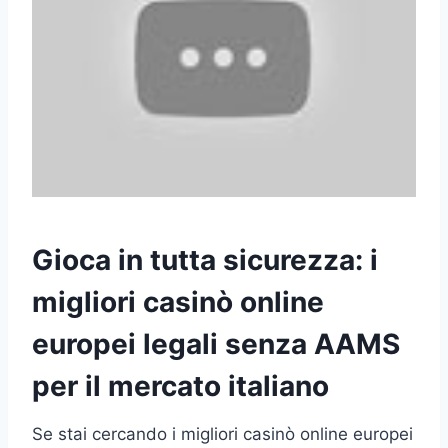
Gioca in tutta sicurezza: i
migliori casinò online
europei legali senza AAMS
per il mercato italiano
Se stai cercando i migliori casinò online europei