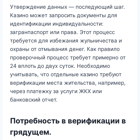
Утверждение данных — последующий шаг.
Казино может запросить документы для
идентификации индивидуальности:
загранпаспорт или права. Этот процесс
требуется для избежания жульничества и
охраны от отмывания денег. Как правило
проверочный процесс требует примерно от
24 вплоть до двух суток. Необходимо
учитывать, что отдельные казино требуют
верификации места жительства, например,
через платежку за услуги ЖКХ или
банковский отчет.
Потребность в верификации в
грядущем.