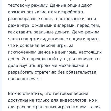
тестовому режиму. Данные опции дают
возможность клиентам испробовать
разнообразные слоты, настольные игры и
даже игры с живыми дилерами, перед тем,
как ставить реальные деньги. Демо-режим
часто содержит идентичные опции и призы,
что и основная версия игры, за
исключением шанса на выигрыш настоящих
денег. Это прекрасный путь для новичков в
деле изучить игровыми механиками и
разработать стратегию без обязательства
пополнять счет.
Важно отметить, что тестовые версии
доступны не только для видеослотов, но и
для распространённых игр за столом, таких