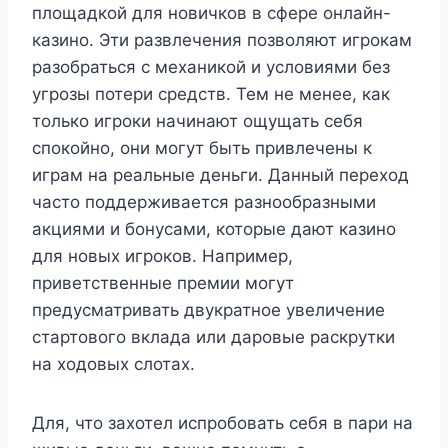
площадкой для новичков в сфере онлайн-
казино. Эти развлечения позволяют игрокам
разобраться с механикой и условиями без
угрозы потери средств. Тем не менее, как
только игроки начинают ощущать себя
спокойно, они могут быть привлечены к
играм на реальные деньги. Данный переход
часто поддерживается разнообразными
акциями и бонусами, которые дают казино
для новых игроков. Например,
приветственные премии могут
предусматривать двукратное увеличение
стартового вклада или даровые раскрутки
на ходовых слотах.
Для, что захотел испробовать себя в пари на