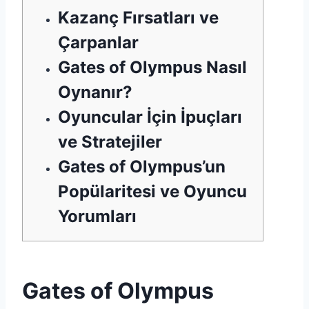
Kazanç Fırsatları ve
Çarpanlar
Gates of Olympus Nasıl
Oynanır?
Oyuncular İçin İpuçları
ve Stratejiler
Gates of Olympus’un
Popülaritesi ve Oyuncu
Yorumları
Gates of Olympus