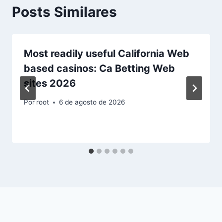
Posts Similares
Most readily useful California Web
based casinos: Ca Betting Web
sites 2026
Por
root
6 de agosto de 2026