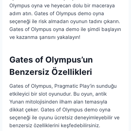
Olympus oyna ve heyecan dolu bir maceraya
adım atın. Gates of Olympus demo oyna
seçeneği ile risk almadan oyunun tadını çıkarın.
Gates of Olympus oyna demo ile şimdi başlayın
ve kazanma şansını yakalayın!
Gates of Olympus’un
Benzersiz Özellikleri
Gates of Olympus, Pragmatic Play’in sunduğu
etkileyici bir slot oyunudur. Bu oyun, antik
Yunan mitolojisinden ilham alan temasıyla
dikkat çeker. Gates of Olympus demo oyna
seçeneği ile oyunu ücretsiz deneyimleyebilir ve
benzersiz özelliklerini keşfedebilirsiniz.