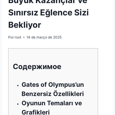
Büyük Kazançlar ve
Sınırsız Eğlence Sizi
Bekliyor
Por
root
14 de março de 2025
Содержимое
Gates of Olympus’un
Benzersiz Özellikleri
Oyunun Temaları ve
Grafikleri