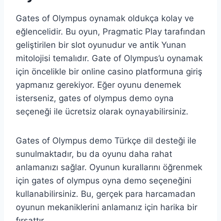
Gates of Olympus oynamak oldukça kolay ve
eğlencelidir. Bu oyun, Pragmatic Play tarafından
geliştirilen bir slot oyunudur ve antik Yunan
mitolojisi temalıdır. Gate of Olympus’u oynamak
için öncelikle bir online casino platformuna giriş
yapmanız gerekiyor. Eğer oyunu denemek
isterseniz, gates of olympus demo oyna
seçeneği ile ücretsiz olarak oynayabilirsiniz.
Gates of Olympus demo Türkçe dil desteği ile
sunulmaktadır, bu da oyunu daha rahat
anlamanızı sağlar. Oyunun kurallarını öğrenmek
için gates of olympus oyna demo seçeneğini
kullanabilirsiniz. Bu, gerçek para harcamadan
oyunun mekaniklerini anlamanız için harika bir
fırsattır.