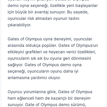
demo oyna seçeneği, özellikle yeni başlayanlar
için büyük bir avantaj sunuyor. Bu sayede,
oyuncular risk almadan oyunun tadını
çıkarabiliyor.
Gates of Olympus oyna deneyimi, oyuncular
arasında oldukça popüler. Gates of Olympus’un
etkileyici grafikleri ve heyecan verici özellikleri,
oyuncuların sık sık bu oyuna geri dönmesini
sağlıyor. Gates of Olympus demo oyna
seçeneği, oyuncuların oyunu daha iyi
anlamasına yardımcı oluyor.
Oyuncu yorumlarına göre, Gates of Olympus
hem eğlenceli hem de kazançlı bir deneyim
sunuyor. Gate of Olympus demo sürümü,