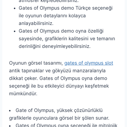
atmosfer keşfedebilirsiniz.
Gates of Olympus demo Türkçe seçeneği
ile oyunun detaylarını kolayca
anlayabilirsiniz.
Gates of Olympus demo oyna özelliği
sayesinde, grafiklerin kalitesini ve temanın
derinliğini deneyimleyebilirsiniz.
Oyunun görsel tasarımı,
gates of olympus slot
antik tapınaklar ve gökyüzü manzaralarıyla
dikkat çeker. Gates of Olympus oyna demo
seçeneği ile bu etkileyici dünyayı keşfetmek
mümkündür.
Gate of Olympus, yüksek çözünürlüklü
grafiklerle oyunculara görsel bir şölen sunar.
Gates of Olympus oyna seçeneği ile mitolojik