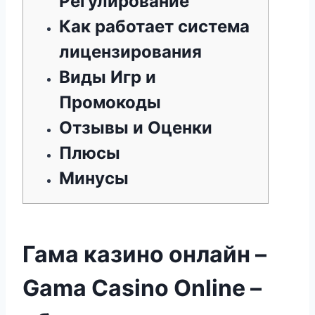
Регулирование
Как работает система
лицензирования
Виды Игр и
Промокоды
Отзывы и Оценки
Плюсы
Минусы
Гама казино онлайн –
Gama Casino Online –