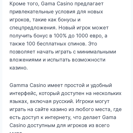
Кроме того, Gama Casino предлагает
привлекательные условия для новых
игроков, такие как бонусы и
спецпредложения. Новый игрок может
получить бонус в 100% до 1000 евро, а
также 100 бесплатных спинов. Это
позволяет начать играть с минимальными
вложениями и испытать возможности
казино.
Gamma Casino имеет простой и удобный
интерфейс, который доступен на нескольких
языках, включая русский. Игроки могут
играть на сайте казино из любого места, где
есть доступ к интернету, что делает Gama
Casino доступным для игроков из всего