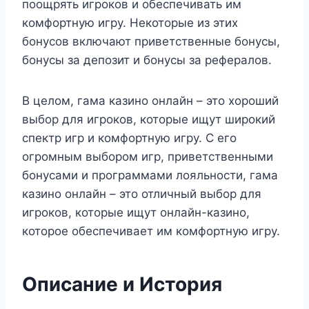
поощрять игроков и обеспечивать им
комфортную игру. Некоторые из этих
бонусов включают приветственные бонусы,
бонусы за депозит и бонусы за рефералов.
В целом, гама казино онлайн – это хороший
выбор для игроков, которые ищут широкий
спектр игр и комфортную игру. С его
огромным выбором игр, приветственными
бонусами и программами лояльности, гама
казино онлайн – это отличный выбор для
игроков, которые ищут онлайн-казино,
которое обеспечивает им комфортную игру.
Описание и История