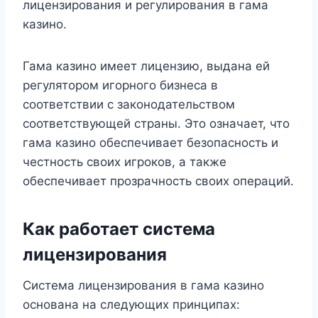
лицензирования и регулирования в гама
казино.
Гама казино имеет лицензию, выдана ей
регулятором игорного бизнеса в
соответствии с законодательством
соответствующей страны. Это означает, что
гама казино обеспечивает безопасность и
честность своих игроков, а также
обеспечивает прозрачность своих операций.
Как работает система
лицензирования
Система лицензирования в гама казино
основана на следующих принципах: