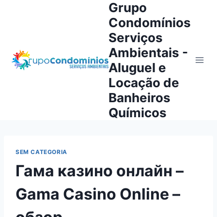
Grupo
Pular
para
Condomínios
o
Serviços
Conteúdo
Ambientais -
Aluguel e
Locação de
Banheiros
Químicos
SEM CATEGORIA
Гама казино онлайн –
Gama Casino Online –