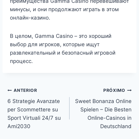
преимущества Gamma Casino перевешивают
минусы, и они продолжают играть в этом
онлайн-казино.
В целом, Gamma Casino – это хороший
выбор для игроков, которые ищут
развлекательный и безопасный игровой
процесс.
Navegação
ANTERIOR
PRÓXIMO
6 Strategie Avanzate
Sweet Bonanza Online
de
per Scommettere su
Spielen – Die Besten
Post
Sport Virtuali 24/7 su
Online-Casinos in
Ami2030
Deutschland