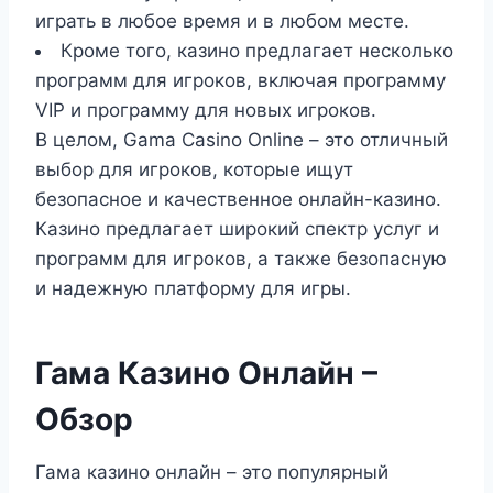
играть в любое время и в любом месте.
Кроме того, казино предлагает несколько
программ для игроков, включая программу
VIP и программу для новых игроков.
В целом, Gama Casino Online – это отличный
выбор для игроков, которые ищут
безопасное и качественное онлайн-казино.
Казино предлагает широкий спектр услуг и
программ для игроков, а также безопасную
и надежную платформу для игры.
Гама Казино Онлайн –
Обзор
Гама казино онлайн – это популярный