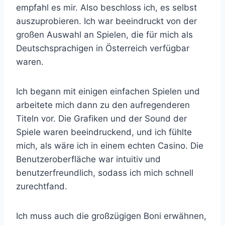
empfahl es mir. Also beschloss ich, es selbst
auszuprobieren. Ich war beeindruckt von der
großen Auswahl an Spielen, die für mich als
Deutschsprachigen in Österreich verfügbar
waren.
Ich begann mit einigen einfachen Spielen und
arbeitete mich dann zu den aufregenderen
Titeln vor. Die Grafiken und der Sound der
Spiele waren beeindruckend, und ich fühlte
mich, als wäre ich in einem echten Casino. Die
Benutzeroberfläche war intuitiv und
benutzerfreundlich, sodass ich mich schnell
zurechtfand.
Ich muss auch die großzügigen Boni erwähnen,