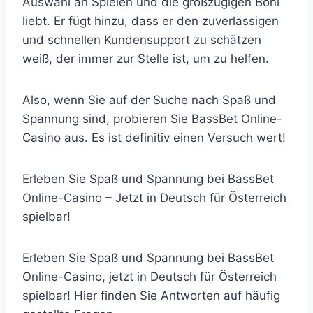
Auswahl an Spielen und die großzügigen Boni
liebt. Er fügt hinzu, dass er den zuverlässigen
und schnellen Kundensupport zu schätzen
weiß, der immer zur Stelle ist, um zu helfen.
Also, wenn Sie auf der Suche nach Spaß und
Spannung sind, probieren Sie BassBet Online-
Casino aus. Es ist definitiv einen Versuch wert!
Erleben Sie Spaß und Spannung bei BassBet
Online-Casino – Jetzt in Deutsch für Österreich
spielbar!
Erleben Sie Spaß und Spannung bei BassBet
Online-Casino, jetzt in Deutsch für Österreich
spielbar! Hier finden Sie Antworten auf häufig