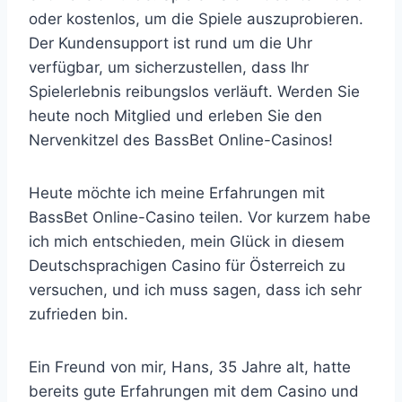
oder kostenlos, um die Spiele auszuprobieren.
Der Kundensupport ist rund um die Uhr
verfügbar, um sicherzustellen, dass Ihr
Spielerlebnis reibungslos verläuft. Werden Sie
heute noch Mitglied und erleben Sie den
Nervenkitzel des BassBet Online-Casinos!
Heute möchte ich meine Erfahrungen mit
BassBet Online-Casino teilen. Vor kurzem habe
ich mich entschieden, mein Glück in diesem
Deutschsprachigen Casino für Österreich zu
versuchen, und ich muss sagen, dass ich sehr
zufrieden bin.
Ein Freund von mir, Hans, 35 Jahre alt, hatte
bereits gute Erfahrungen mit dem Casino und