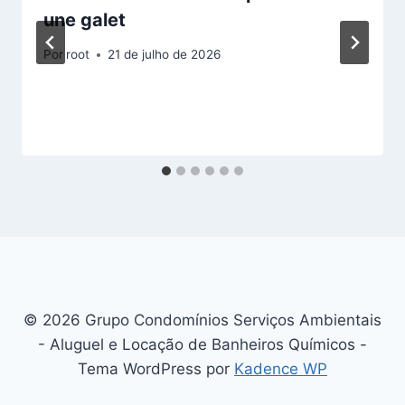
une galet
Por
root
21 de julho de 2026
© 2026 Grupo Condomínios Serviços Ambientais
- Aluguel e Locação de Banheiros Químicos -
Tema WordPress por
Kadence WP