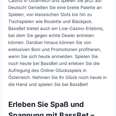
Casino in Österreich und spielen Sie jetzt auf
Deutsch! Genießen Sie eine breite Palette an
Spielen, von klassischen Slots bis hin zu
Tischspielen wie Roulette und Blackjack.
BassBet bietet auch ein Live-Casino-Erlebnis,
bei dem Sie gegen echte Dealer antreten
können. Darüber hinaus können Sie von
exklusiven Boni und Promotionen profitieren,
wenn Sie sich heute anmelden. Spielen Sie
noch heute bei BassBet und erleben Sie die
Aufregung des Online-Glücksspiels in
Österreich. Nehmen Sie Ihr Glück noch heute in
die Hand und spielen Sie bei BassBet!
Erleben Sie Spaß und
Spannung mit BassBet –