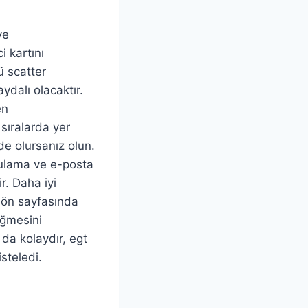
ve
i kartını
ü scatter
aydalı olacaktır.
en
sıralarda yer
de olursanız olun.
rulama ve e-posta
r. Daha iyi
n ön sayfasında
ğmesini
da kolaydır, egt
steledi.