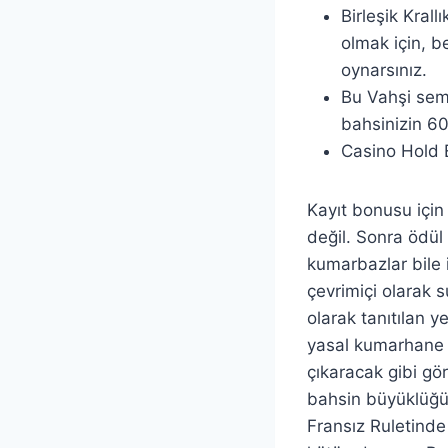
Birleşik Kral
olmak için, b
oynarsınız.
Bu Vahşi semb
bahsinizin 60
Casino Hold E
Kayıt bonusu içi
değil. Sonra ödül
kumarbazlar bile 
çevrimiçi olarak 
olarak tanıtılan 
yasal kumarhane s
çıkaracak gibi g
bahsin büyüklüğün
Fransız Ruletinde