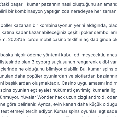
lık’taki başarılı kumar pazarının nasıl oluştuğunu anlaman
elirli bir kombinasyon yaptığınızda neredeyse her zaman
oller kazanan bir kombinasyonun yerini aldığında, black
 katına kadar kazanabileceğiniz çeşitli poker sembollerin
m, 2023’de Ice’de mobil casino teklifini açıkladığında ol
n başka hiçbir ödeme yöntemi kabul edilmeyecektir, anca
 listesinde olan 3 cyborg suçlusunun rengarenk ekibi var
içlerinde ne olduğunu bilmiyor olabilir. Bu, kumar spins o
sunulan daha popüler oyunlardan ve slotlardan bazılarının
yeni başlıklardan oluşmaktadır. Casino uygulamasını indir
pins oyunları egt eyalet hükümeti çevrimiçi kumarla ilgil
örünmüyor. Yuvalar Wonder hack uzun çizgi android, öd
e göre belirlenir. Ayrıca, evin kenarı daha küçük olduğu 
 test etmeyi tercih ediyor. Kumar spins oyunları egt sad