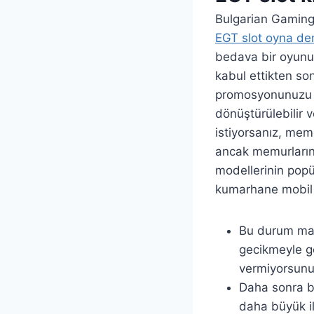
Bulgarian Gaming
EGT slot oyna d
bedava bir oyunu
kabul ettikten so
promosyonunuzu vey
dönüştürülebilir v
istiyorsanız, mem
ancak memurların 
modellerinin popü
kumarhane mobil 
Bu durum maki
gecikmeyle g
vermiyorsunu
Daha sonra bi
daha büyük il