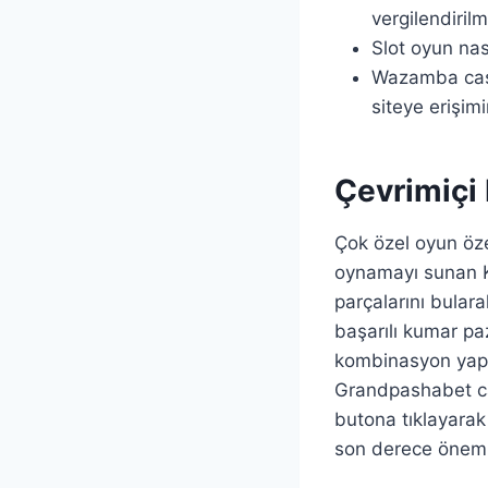
vergilendirilm
Slot oyun nas
Wazamba casi
siteye erişimi
Çevrimiçi
Çok özel oyun özel
oynamayı sunan Ka
parçalarını bularak
başarılı kumar paz
kombinasyon yapt
Grandpashabet ca
butona tıklayarak
son derece önemlid