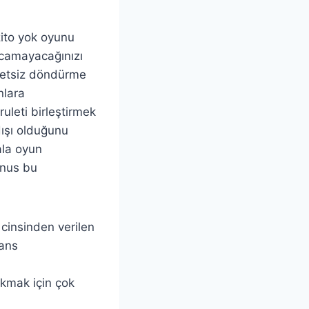
ito yok oyunu
rcamayacağınızı
cretsiz döndürme
nlara
ruleti birleştirmek
dışı olduğunu
ala oyun
onus bu
 cinsinden verilen
şans
okmak için çok