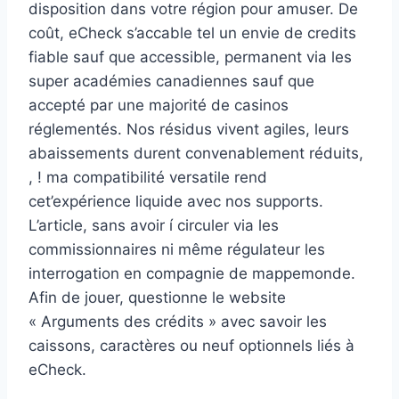
disposition dans votre région pour amuser. De
coût, eCheck s’accable tel un envie de credits
fiable sauf que accessible, permanent via les
super académies canadiennes sauf que
accepté par une majorité de casinos
réglementés. Nos résidus vivent agiles, leurs
abaissements durent convenablement réduits,
, ! ma compatibilité versatile rend
cet’expérience liquide avec nos supports.
L’article, sans avoir í circuler via les
commissionnaires ni même régulateur les
interrogation en compagnie de mappemonde.
Afin de jouer, questionne le website
« Arguments des crédits » avec savoir les
caissons, caractères ou neuf optionnels liés à
eCheck.