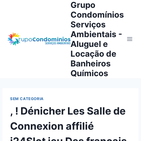
Grupo
Pular
para
Condomínios
o
Serviços
Conteúdo
Ambientais -
Aluguel e
Locação de
Banheiros
Químicos
SEM CATEGORIA
, ! Dénicher Les Salle de
Connexion affilié