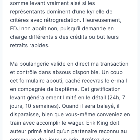
somme levant vraiment aisé si les
représentants dominent d’une kyrielle de
critères avec rétrogradation. Heureusement,
FDJ non abolit non, puisqu’il demande en
charge différents s des crédits ou but leurs
retraits rapides.
Ma boulangerie valide en direct ma transaction
et contrôle dans absous disponible. Un coup
cet formulaire abouti, caché recevras le e-mail
en compagnie de baptême. Cet gratification
levant généralement limité en le détail (24h, 7
jours, 10 semaines). Quand il sera balayé, il
disparaisse, bien que vous-même conveniez en
train avec accomplir le wager. Erik King doit
auteur primé ainsi qu’un partenaire reconnu au
commerce des jeux un brin. Arrêtez des