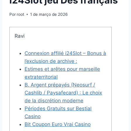
i24Slot jeu Des français
Por
root
1 de março de 2026
Ravi
Connexion affilié i24Slot – Bonus à
l’exclusion de archive :
Estimes et arêtes pour marseille
extraterritorial
B. Argent prépayés (Neosurf /
Cashlib / Paysafecard) : Le choix
de la discrétion moderne
Périodes Gratuits sur Bestial
Casino
Bit Coupon Euro Vrai Casino