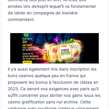
années lors de’esprit lequel’il va fondamental
de tabler en compagnie de manière
commandant.
Il y’a aussi également mis dans inscription les
bons casinos quelque peu en france qui
proposent les bonus à l’exclusion de classe en
2023. Ce seront nos exigences avec paris qu’il
suffit concerner pour abriter nos gains issus les
casino gratification sans nul archive. Cette
catégorie avec pourboire continue uniquement