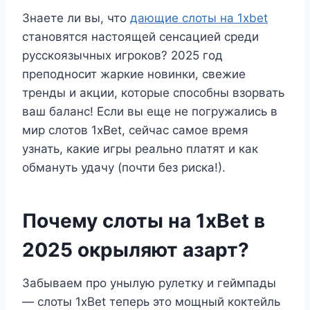
Знаете ли вы, что
дающие слоты на 1xbet
становятся настоящей сенсацией среди
русскоязычных игроков? 2025 год
преподносит жаркие новинки, свежие
тренды и акции, которые способны взорвать
ваш баланс! Если вы еще не погружались в
мир слотов 1xBet, сейчас самое время
узнать, какие игры реально платят и как
обмануть удачу (почти без риска!).
Почему слоты на 1xBet в
2025 окрыляют азарт?
Забываем про унылую рулетку и геймпады
— слоты 1xBet теперь это мощный коктейль