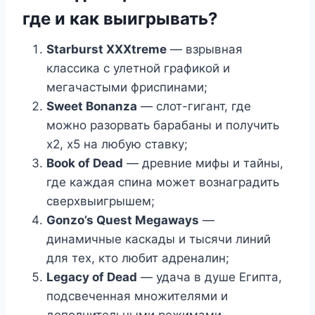
где и как выигрывать?
Starburst XXXtreme
— взрывная
классика с улетной графикой и
мегачастыми фриспинами;
Sweet Bonanza
— слот-гигант, где
можно разорвать барабаны и получить
х2, х5 на любую ставку;
Book of Dead
— древние мифы и тайны,
где каждая спина может вознаградить
сверхвыигрышем;
Gonzo’s Quest Megaways
—
динамичные каскады и тысячи линий
для тех, кто любит адреналин;
Legacy of Dead
— удача в душе Египта,
подсвеченная множителями и
дополнительными режимами.