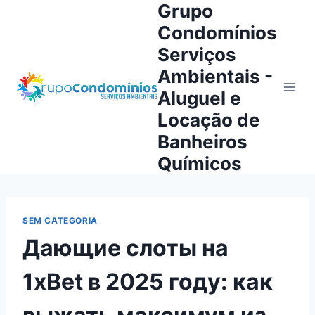
Grupo
Pular
para
Condomínios
o
Serviços
Conteúdo
Ambientais -
Aluguel e
Locação de
Banheiros
Químicos
SEM CATEGORIA
Дающие слоты на
1xBet в 2025 году: как