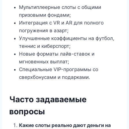
Мультиплеерные слоты с общими
призовыми фондами;
Интеграция с VR и AR для полного
погружения в азарт;
Улучшенные коэффициенты на футбол,
теннис и киберспорт;
Новые форматы лайв-ставок и
мгновенных выплат;
Специальные VIP-программы со
сверхбонусами и подарками.
Часто задаваемые
вопросы
Какие слоты реально дают деньги на