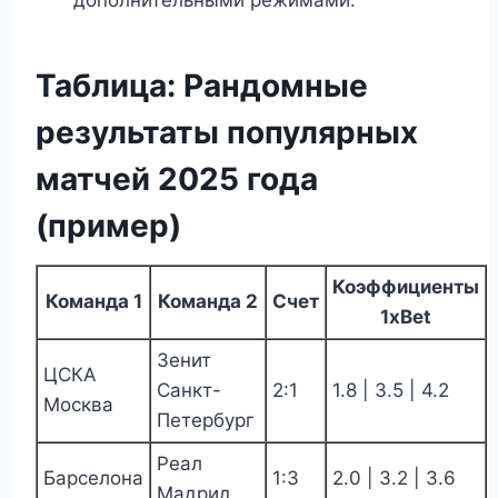
Таблица: Рандомные
результаты популярных
матчей 2025 года
(пример)
Коэффициенты
Команда 1
Команда 2
Счет
1xBet
Зенит
ЦСКА
Санкт-
2:1
1.8 | 3.5 | 4.2
Москва
Петербург
Реал
Барселона
1:3
2.0 | 3.2 | 3.6
Мадрид