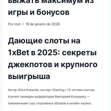
выжать максимум из
игры и бонусов
Por
root
19 de janeiro de 2026
Дающие слоты на
1xBet в 2025: секреты
джекпотов и крупного
выигрыша
Автор: Илья Ковалёв, эксперт iGaming с 12-летним опытом.
Контент проверен модератором Викторией Коломиец —
признанными гуру спортивных обзоров и онлайн-казино.