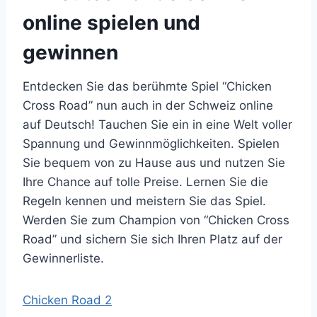
online spielen und
gewinnen
Entdecken Sie das berühmte Spiel “Chicken
Cross Road” nun auch in der Schweiz online
auf Deutsch! Tauchen Sie ein in eine Welt voller
Spannung und Gewinnmöglichkeiten. Spielen
Sie bequem von zu Hause aus und nutzen Sie
Ihre Chance auf tolle Preise. Lernen Sie die
Regeln kennen und meistern Sie das Spiel.
Werden Sie zum Champion von “Chicken Cross
Road” und sichern Sie sich Ihren Platz auf der
Gewinnerliste.
Chicken Road 2