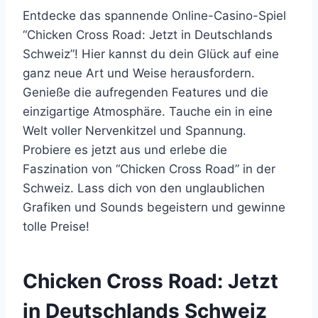
Entdecke das spannende Online-Casino-Spiel
“Chicken Cross Road: Jetzt in Deutschlands
Schweiz”! Hier kannst du dein Glück auf eine
ganz neue Art und Weise herausfordern.
Genieße die aufregenden Features und die
einzigartige Atmosphäre. Tauche ein in eine
Welt voller Nervenkitzel und Spannung.
Probiere es jetzt aus und erlebe die
Faszination von “Chicken Cross Road” in der
Schweiz. Lass dich von den unglaublichen
Grafiken und Sounds begeistern und gewinne
tolle Preise!
Chicken Cross Road: Jetzt
in Deutschlands Schweiz