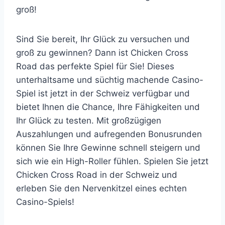
groß!
Sind Sie bereit, Ihr Glück zu versuchen und
groß zu gewinnen? Dann ist Chicken Cross
Road das perfekte Spiel für Sie! Dieses
unterhaltsame und süchtig machende Casino-
Spiel ist jetzt in der Schweiz verfügbar und
bietet Ihnen die Chance, Ihre Fähigkeiten und
Ihr Glück zu testen. Mit großzügigen
Auszahlungen und aufregenden Bonusrunden
können Sie Ihre Gewinne schnell steigern und
sich wie ein High-Roller fühlen. Spielen Sie jetzt
Chicken Cross Road in der Schweiz und
erleben Sie den Nervenkitzel eines echten
Casino-Spiels!