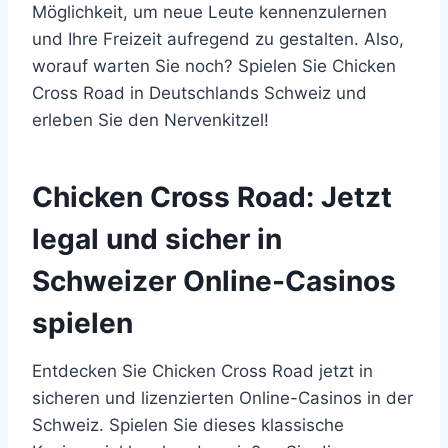
Möglichkeit, um neue Leute kennenzulernen
und Ihre Freizeit aufregend zu gestalten. Also,
worauf warten Sie noch? Spielen Sie Chicken
Cross Road in Deutschlands Schweiz und
erleben Sie den Nervenkitzel!
Chicken Cross Road: Jetzt
legal und sicher in
Schweizer Online-Casinos
spielen
Entdecken Sie Chicken Cross Road jetzt in
sicheren und lizenzierten Online-Casinos in der
Schweiz. Spielen Sie dieses klassische