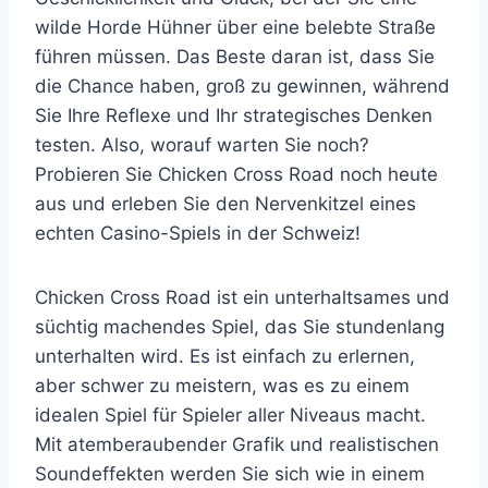
wilde Horde Hühner über eine belebte Straße
führen müssen. Das Beste daran ist, dass Sie
die Chance haben, groß zu gewinnen, während
Sie Ihre Reflexe und Ihr strategisches Denken
testen. Also, worauf warten Sie noch?
Probieren Sie Chicken Cross Road noch heute
aus und erleben Sie den Nervenkitzel eines
echten Casino-Spiels in der Schweiz!
Chicken Cross Road ist ein unterhaltsames und
süchtig machendes Spiel, das Sie stundenlang
unterhalten wird. Es ist einfach zu erlernen,
aber schwer zu meistern, was es zu einem
idealen Spiel für Spieler aller Niveaus macht.
Mit atemberaubender Grafik und realistischen
Soundeffekten werden Sie sich wie in einem