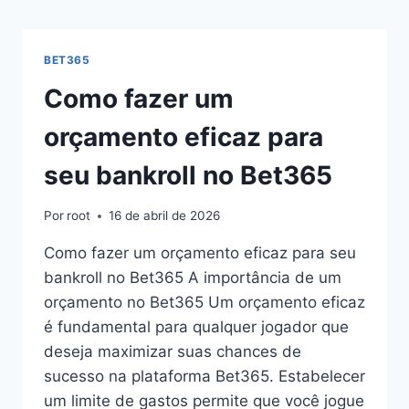
BET365
Como fazer um
orçamento eficaz para
seu bankroll no Bet365
Por
root
16 de abril de 2026
Como fazer um orçamento eficaz para seu
bankroll no Bet365 A importância de um
orçamento no Bet365 Um orçamento eficaz
é fundamental para qualquer jogador que
deseja maximizar suas chances de
sucesso na plataforma Bet365. Estabelecer
um limite de gastos permite que você jogue