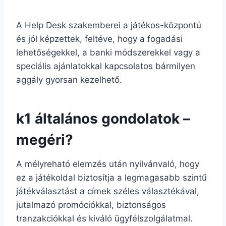
A Help Desk szakemberei a játékos-központú
és jól képzettek, feltéve, hogy a fogadási
lehetőségekkel, a banki módszerekkel vagy a
speciális ajánlatokkal kapcsolatos bármilyen
aggály gyorsan kezelhető.
k1 általános gondolatok –
megéri?
A mélyreható elemzés után nyilvánvaló, hogy
ez a játékoldal biztosítja a legmagasabb szintű
játékválasztást a címek széles választékával,
jutalmazó promóciókkal, biztonságos
tranzakciókkal és kiváló ügyfélszolgálatmal.