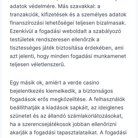
adatok védelmére. Más szavakkal: a
tranzakciók, kifizetések és a személyes adatok
finanszírozási lehetőségei teljesen bizalmasak.
Ezenkívül a fogadási weboldalt a szabályozó
testületek rendszeresen ellenőrzik a
tisztességes játék biztosítása érdekében, ami
azt jelenti, hogy minden fogadási munkamenet
teljesen véletlenszerű.
Egy másik ok, amiért a verde casino
bejelentkezés kiemelkedik, a biztonságos
fogadások erős megközelítése. A felhasználók
beállíthatják a kiadások sapkáit, az ideiglenes
szünetet és az állandó számlakorlátozásokat,
ha a szerencsejátékosok jobban ellenőrizni
akarják a fogadási tapasztalataikat. A fogadási