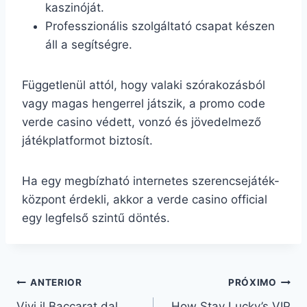
kaszinóját.
Professzionális szolgáltató csapat készen
áll a segítségre.
Függetlenül attól, hogy valaki szórakozásból
vagy magas hengerrel játszik, a promo code
verde casino védett, vonzó és jövedelmező
játékplatformot biztosít.
Ha egy megbízható internetes szerencsejáték-
központ érdekli, akkor a verde casino official
egy legfelső szintű döntés.
Navegação
ANTERIOR
PRÓXIMO
Vivi il Baccarat dal
How Stay Lucky’s VIP