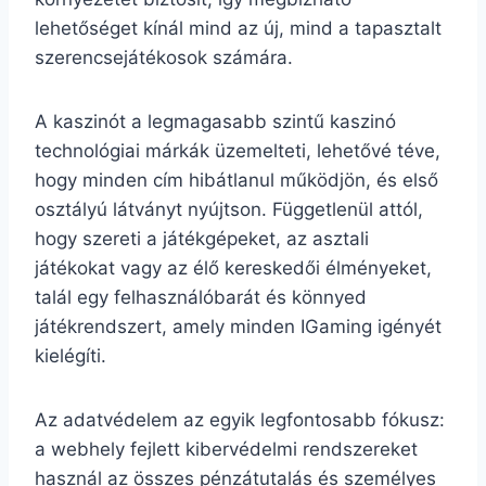
lehetőséget kínál mind az új, mind a tapasztalt
szerencsejátékosok számára.
A kaszinót a legmagasabb szintű kaszinó
technológiai márkák üzemelteti, lehetővé téve,
hogy minden cím hibátlanul működjön, és első
osztályú látványt nyújtson. Függetlenül attól,
hogy szereti a játékgépeket, az asztali
játékokat vagy az élő kereskedői élményeket,
talál egy felhasználóbarát és könnyed
játékrendszert, amely minden IGaming igényét
kielégíti.
Az adatvédelem az egyik legfontosabb fókusz:
a webhely fejlett kibervédelmi rendszereket
használ az összes pénzátutalás és személyes