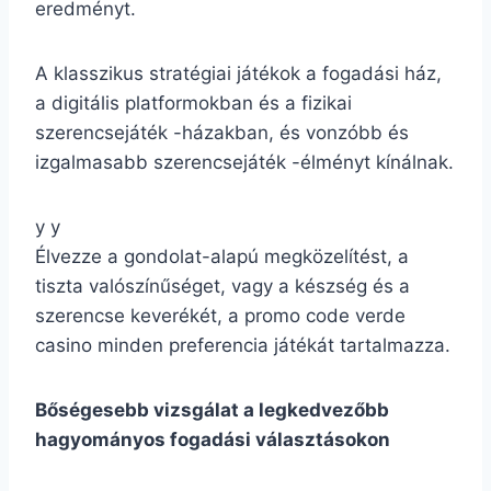
eredményt.
A klasszikus stratégiai játékok a fogadási ház,
a digitális platformokban és a fizikai
szerencsejáték -házakban, és vonzóbb és
izgalmasabb szerencsejáték -élményt kínálnak.
y y
Élvezze a gondolat-alapú megközelítést, a
tiszta valószínűséget, vagy a készség és a
szerencse keverékét, a promo code verde
casino minden preferencia játékát tartalmazza.
Bőségesebb vizsgálat a legkedvezőbb
hagyományos fogadási választásokon