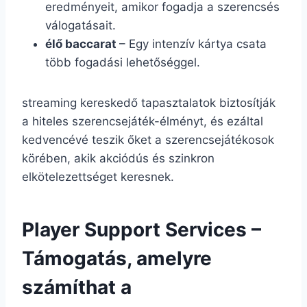
eredményeit, amikor fogadja a szerencsés
válogatásait.
élő baccarat
– Egy intenzív kártya csata
több fogadási lehetőséggel.
streaming kereskedő tapasztalatok biztosítják
a hiteles szerencsejáték-élményt, és ezáltal
kedvencévé teszik őket a szerencsejátékosok
körében, akik akciódús és szinkron
elkötelezettséget keresnek.
Player Support Services –
Támogatás, amelyre
számíthat a