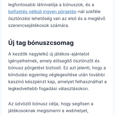
legfontosabb látnivalója a bónuszok, és a
befizetés nélküli ingyen pörgetés
-nál sokféle
ösztönzési lehetőség van az első és a meglévő
szerencsejátékosok számára.
Új tag bónuszcsomag
A kezdők nagylelkű új játékos-ajánlatot
igényelhetnek, amely elősegítő ösztönzőt és
bónusz pörgetést biztosít. Ez azt jelenti, hogy a
kiindulási egyenleg véglegesítése után további
kaszinó készpénzt kap, amelyet felhasználhat a
legkedveltebb fogadási választásokon.
Az üdvözlő bónusz célja, hogy segítsen a
játékosoknak megismerni a webhelyet,