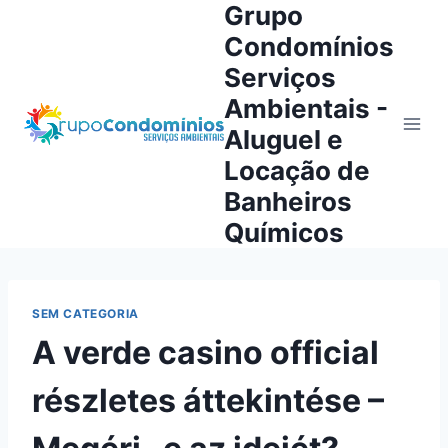
Grupo
Pular
para
Condomínios
o
Serviços
Conteúdo
Ambientais -
Aluguel e
Locação de
Banheiros
Químicos
SEM CATEGORIA
A verde casino official
részletes áttekintése –