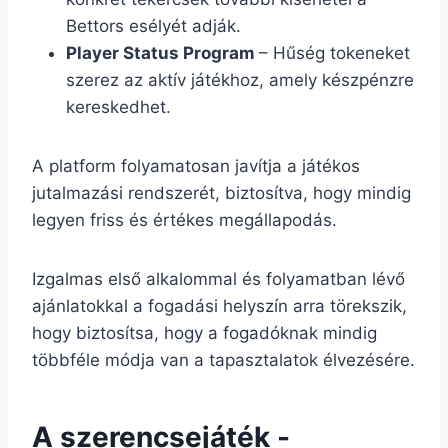
Bettors esélyét adják.
Player Status Program
– Hűség tokeneket
szerez az aktív játékhoz, amely készpénzre
kereskedhet.
A platform folyamatosan javítja a játékos
jutalmazási rendszerét, biztosítva, hogy mindig
legyen friss és értékes megállapodás.
Izgalmas első alkalommal és folyamatban lévő
ajánlatokkal a fogadási helyszín arra törekszik,
hogy biztosítsa, hogy a fogadóknak mindig
többféle módja van a tapasztalatok élvezésére.
A szerencsejáték -