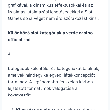
grafikával, a dinamikus effektusokkal és az
izgalmas jutalmazási lehetőségekkel a Slot
Games soha véget nem érő szórakozást kínál.
Különböző slot kategóriák a verde casino
official -nél
A
befogadók különféle rés kategóriákat találnak,
amelyek mindegyike egyedi játékkoncepciót
tartalmaz. A legfinomabb és széles körben
lejátszott formátumok válogatása a
következők:
Klasszikus slots
-Ezek emlékeztetnek a