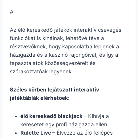
A
Az élő kereskedő játékok interaktív csevegési
funkciókat is kínálnak, lehetővé téve a
résztvevőknek, hogy kapcsolatba lépjenek a
házigazda és a kaszinó rajongóival, és így a
tapasztalatok közösségvezérelt és
szórakoztatóak legyenek.
Széles körben lejátszott interaktív
játéktáblák elérhetőek:
élő kereskedő blackjack
– Kihívja a
keresetet egy profi házigazda ellen.
Rulette Live
– Élvezze az élő fellépés