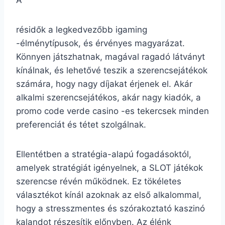
résidők a legkedvezőbb igaming
-élménytípusok, és érvényes magyarázat.
Könnyen játszhatnak, magával ragadó látványt
kínálnak, és lehetővé teszik a szerencsejátékok
számára, hogy nagy díjakat érjenek el. Akár
alkalmi szerencsejátékos, akár nagy kiadók, a
promo code verde casino -es tekercsek minden
preferenciát és tétet szolgálnak.
Ellentétben a stratégia-alapú fogadásoktól,
amelyek stratégiát igényelnek, a SLOT játékok
szerencse révén működnek. Ez tökéletes
választékot kínál azoknak az első alkalommal,
hogy a stresszmentes és szórakoztató kaszinó
kalandot részesítik előnyben. Az élénk