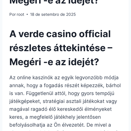
Megéri -e az idejét?
Por
root
18 de setembro de 2025
A verde casino official
részletes áttekintése –
Megéri -e az idejét?
Az online kaszinók az egyik legvonzóbb módja
annak, hogy a fogadás részét képezzék, bárhol
is van. Függetlenül attól, hogy gyors tempójú
játékgépeket, stratégiai asztali játékokat vagy
magával ragadó élő kereskedői élményeket
keres, a megfelelő játékhely jelentősen
befolyásolhatja az Ön élvezetét. De mivel a