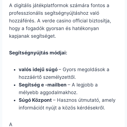
A digitális játékplatformok számára fontos a
professzionális segítségnyújtáshoz való
hozzáférés. A verde casino official biztosítja,
hogy a fogadók gyorsan és hatékonyan
kapjanak segítséget.
Segítségnyújtás módjai:
valós idejű súgó
– Gyors megoldások a
hozzáértő személyzettől.
Segítség e -mailben
– A legjobb a
mélyebb aggodalmakhoz.
Súgó Központ
– Hasznos útmutató, amely
információt nyújt a közös kérdésekről.
A