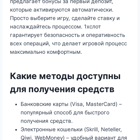
предлагает бонусы за первый депозит,
которые активируются автоматически.
Просто выберите игру, сделайте ставку и
наслаждайтесь процессом. 1хслот
гарантирует безопасность и оперативность
всех операций, что делает игровой процесс
максимально комфортным.
Какие методы доступны
для получения средств
Банковские карты (Visa, MasterCard) –
популярный способ для быстрого
получения средств.
Электронные кошельки (Skrill, Neteller,
Qiwi, WebMoney) – удобный вариант для