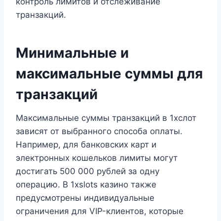
контроль лимитов и отслеживание
транзакций.
Минимальные и
максимальные суммы для
транзакций
Максимальные суммы транзакций в 1хслот
зависят от выбранного способа оплаты.
Например, для банковских карт и
электронных кошельков лимиты могут
достигать 500 000 рублей за одну
операцию. В 1xslots казино также
предусмотрены индивидуальные
ограничения для VIP-клиентов, которые