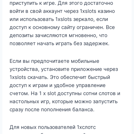
приступить к игре. Для этого достаточно
войти в свой аккаунт через 1xslots казино
или использовать 1xslots зеркало, если
доступ к основному сайту ограничен. Все
депозиты зачисляются мгновенно, что
позволяет начать играть без задержек.
Если вы предпочитаете мобильные
устройства, установите приложение через
1xslots скачать. Это обеспечит быстрый
доступ к играм и удобное управление
счетом. На 1 x slot доступны сотни слотов и
настольных игр, которые можно запустить
сразу после пополнения баланса.
Для новых пользователей 1хслотс