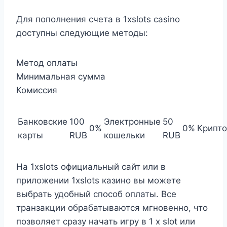
Для пополнения счета в 1xslots casino
доступны следующие методы:
Метод оплаты
Минимальная сумма
Комиссия
Банковские
100
Электронные
50
0%
0%
Крипт
карты
RUB
кошельки
RUB
На 1xslots официальный сайт или в
приложении 1xslots казино вы можете
выбрать удобный способ оплаты. Все
транзакции обрабатываются мгновенно, что
позволяет сразу начать игру в 1 x slot или