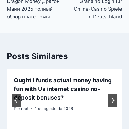
Dragon Money Драгон
Gransino Login für
Post
Мани 2025 полный
Online-Casino Spiele
обзор платформы
in Deutschland
Posts Similares
Ought i funds actual money having
fun with Us internet casino no-
deposit bonuses?
Por
root
4 de agosto de 2026