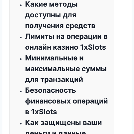
Какие методы
доступны для
получения средств
Лимиты на операции в
онлайн казино 1xSlots
Минимальные и
максимальные суммы
для транзакций
Безопасность
финансовых операций
в 1xSlots
Как защищены ваши
деньги и данные