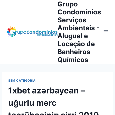
Grupo
Pular
para
Condomínios
o
Serviços
Conteúdo
Ambientais -
Aluguel e
Locação de
Banheiros
Químicos
SEM CATEGORIA
1xbet azərbaycan –
uğurlu mərc