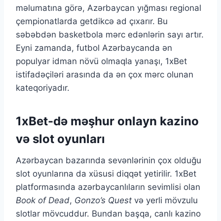
məlumatına görə, Azərbaycan yığması regional
çempionatlarda getdikcə ad çıxarır. Bu
səbəbdən basketbola mərc edənlərin sayı artır.
Eyni zamanda, futbol Azərbaycanda ən
populyar idman növü olmaqla yanaşı, 1xBet
istifadəçiləri arasında da ən çox mərc olunan
kateqoriyadır.
1xBet-də məşhur onlayn kazino
və slot oyunları
Azərbaycan bazarında sevənlərinin çox olduğu
slot oyunlarına da xüsusi diqqət yetirilir. 1xBet
platformasında azərbaycanlıların sevimlisi olan
Book of Dead
,
Gonzo’s Quest
və yerli mövzulu
slotlar mövcuddur. Bundan başqa, canlı kazino