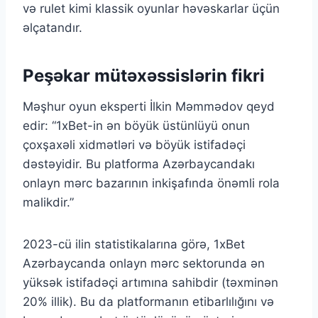
və rulet kimi klassik oyunlar həvəskarlar üçün
əlçatandır.
Peşəkar mütəxəssislərin fikri
Məşhur oyun eksperti İlkin Məmmədov qeyd
edir:
1xBet-in ən böyük üstünlüyü onun
çoxşaxəli xidmətləri və böyük istifadəçi
dəstəyidir. Bu platforma Azərbaycandakı
onlayn mərc bazarının inkişafında önəmli rola
malikdir.
2023-cü ilin statistikalarına görə, 1xBet
Azərbaycanda onlayn mərc sektorunda ən
yüksək istifadəçi artımına sahibdir (təxminən
20% illik). Bu da platformanın etibarlılığını və