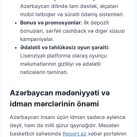
Azərbaycan dilində tam dəstək, əlçatan
mobil tətbiqlər və sürətli ödəniş sistemləri.
Bonus və promosyonlar:
İlk depozit
bonusları, sərfəli cashback və digər xüsusi
kampaniyalar.
Ədalətli və təhlükəsiz oyun şəraiti:
Lisenziyalı platforma olaraq oyunçu
məlumatlarının gizliliyi və ədalətli
nəticələrin təminatı.
Azərbaycan mədəniyyəti və
idman mərclərinin önəmi
Azərbaycan insanı üçün idman sadəcə əyləncə
deyil, həm də milli qürur qaynağıdır. Məsələn
basketbol sahəsində
Report.az
xəbər portalının