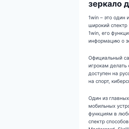
зеркало д
1win – это один
широкий спектр 
1win, его функц
информацию о з
Официальный сай
игрокам делать 
доступен на рус
на спорт, киберс
Один из главных
мобильных устро
функциям в любо
спектр способов