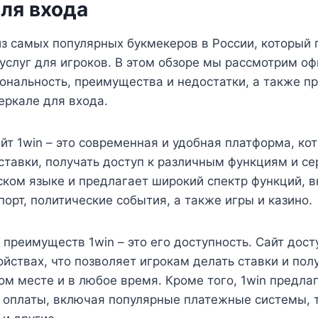
ля входа
 из самых популярных букмекеров в России, который
услуг для игроков. В этом обзоре мы рассмотрим о
иональность, преимущества и недостатки, а также п
еркале для входа.
т 1win – это современная и удобная платформа, ко
ставки, получать доступ к различным функциям и се
ском языке и предлагает широкий спектр функций, 
порт, политические события, а также игры и казино.
 преимуществ 1win – это его доступность. Сайт дост
йствах, что позволяет игрокам делать ставки и полу
м месте и в любое время. Кроме того, 1win предла
 оплаты, включая популярные платежные системы, т