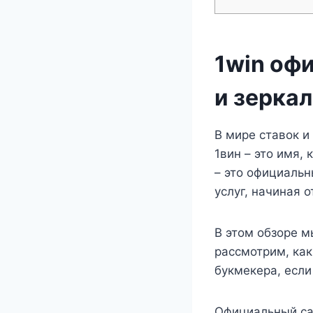
1win оф
и зеркал
В мире ставок и
1вин – это имя,
– это официальн
услуг, начиная о
В этом обзоре м
рассмотрим, как
букмекера, если 
Официальный сай