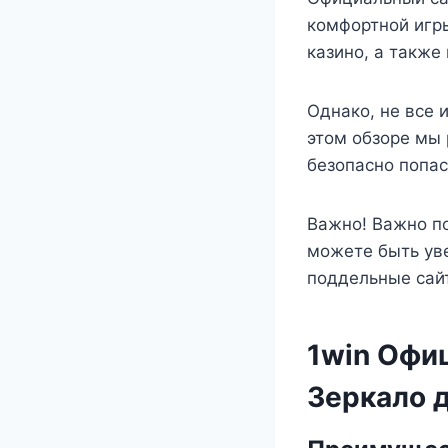
комфортной игры
казино, а также
Однако, не все 
этом обзоре мы 
безопасно попас
Важно! Важно по
можете быть уве
поддельные сайт
1win Офи
Зеркало 