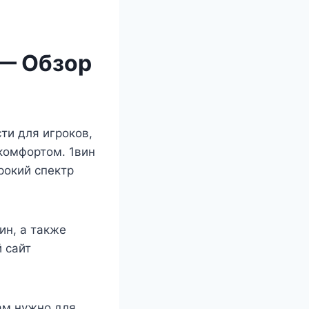
 — Обзор
ти для игроков,
 комфортом. 1вин
рокий спектр
ин, а также
 сайт
вам нужно для