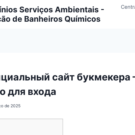
Centr
ios Serviços Ambientais -
ção de Banheiros Químicos
ициальный сайт букмекера
о для входа
ço de 2025