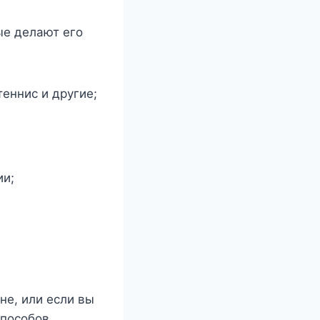
ые делают его
:
теннис и другие;
ии;
не, или если вы
способов